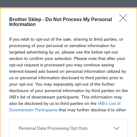
Taśma Brother TZe611 6mm czarna na zółtym
47,00 zł
Brother Sklep -
Do Not Process My Personal
Information
If you wish to opt-out of the sale, sharing to third parties, or
Taśma Brother TZEFX611 6mm czarna na
processing of your personal or sensitive information for
żółtym elastyczna ID
targeted advertising by us, please use the below opt-out
53,00 zł
section to confirm your selection. Please note that after your
opt-out request is processed you may continue seeing
interest-based ads based on personal information utilized by
Taśma Brother TZE325 9mm biała na czarnym
us or personal information disclosed to third parties prior to
64,00 zł
your opt-out. You may separately opt-out of the further
disclosure of your personal information by third parties on the
IAB’s list of downstream participants. This information may
Taśma Brother TZeS221 9mm czarna na białym
also be disclosed by us to third parties on the
IAB’s List of
ADHESIVE TAPE
Downstream Participants
that may further disclose it to other
third parties.
65,00 zł
Personal Data Processing Opt Outs
Taśma Brother TZEFX221 9mm czarna na