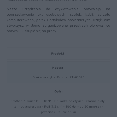
Nasze urządzenia do etykietowania pozwalają na
uporządkowanie akt osobowych, szafek, kabli, sprzętu
komputerowego, półek i artykułów papierniczych. Dzięki nim
stworzysz w domu zorganizowaną przestrzeń biurową, co
pozwoli Ci skupić się na pracy.
Produkt:
Nazwa:
Drukarka etykiet Brother PT-H107B
Opis:
Brother P-Touch PT-H107B - Drukarka do etykiet - czarno-biały -
termotransferowa - Roll (1,2 cm) - 180 dpi - do 20 mm/sek -
przecinak - 2 linie druku