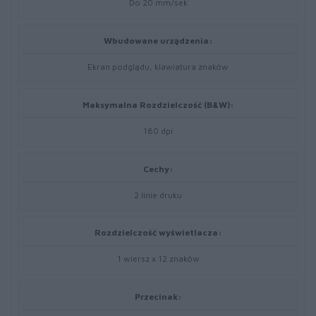
Do 20 mm/sek
Wbudowane urządzenia:
Ekran podglądu, klawiatura znaków
Maksymalna Rozdzielczość (B&W):
180 dpi
Cechy:
2 linie druku
Rozdzielczość wyświetlacza:
1 wiersz x 12 znaków
Przecinak: