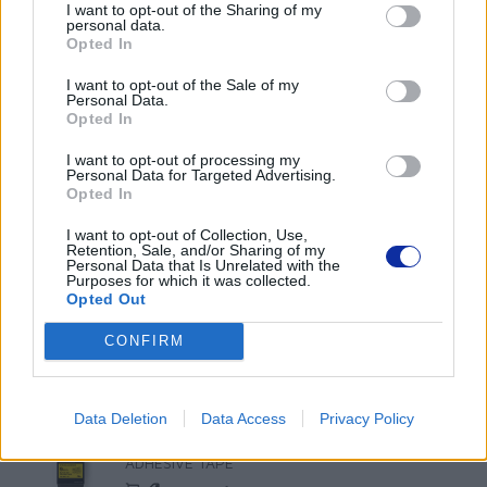
I want to opt-out of the Sharing of my
białym elastyczna ID
personal data.
66,00 zł
Opted In
I want to opt-out of the Sale of my
Personal Data.
Taśma Brother TZe421 9mm Czarna na
Opted In
czerwonym
49,00 zł
I want to opt-out of processing my
Personal Data for Targeted Advertising.
Opted In
Taśma Brother TZES121 9mm czarna na
I want to opt-out of Collection, Use,
czystym ADHESIVE TAPE
Retention, Sale, and/or Sharing of my
Personal Data that Is Unrelated with the
56,00 zł
Purposes for which it was collected.
Opted Out
Taśma Brother TZE521 9mm czarna na
CONFIRM
niebieskim
49,00 zł
Data Deletion
Data Access
Privacy Policy
Taśma Brother TZeS621 9mm czarna na żółtym
ADHESIVE TAPE