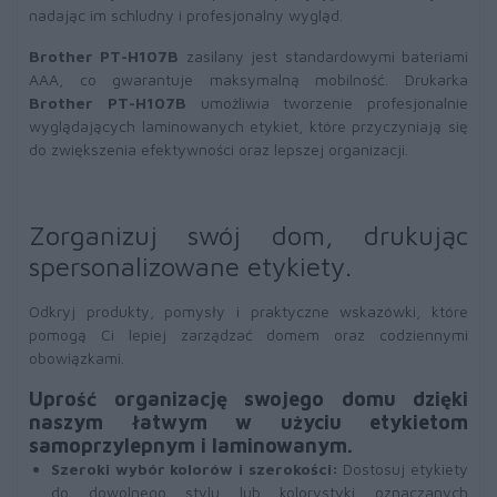
nadając im schludny i profesjonalny wygląd.
Brother PT-H107B
zasilany jest standardowymi bateriami
AAA, co gwarantuje maksymalną mobilność. Drukarka
Brother PT-H107B
umożliwia tworzenie profesjonalnie
wyglądających laminowanych etykiet, które przyczyniają się
do zwiększenia efektywności oraz lepszej organizacji.
Zorganizuj swój dom, drukując
spersonalizowane etykiety.
Odkryj produkty, pomysły i praktyczne wskazówki, które
pomogą Ci lepiej zarządzać domem oraz codziennymi
obowiązkami.
Uprość organizację swojego domu dzięki
naszym łatwym w użyciu etykietom
samoprzylepnym i laminowanym.
Szeroki wybór kolorów i szerokości:
Dostosuj etykiety
do dowolnego stylu lub kolorystyki oznaczanych