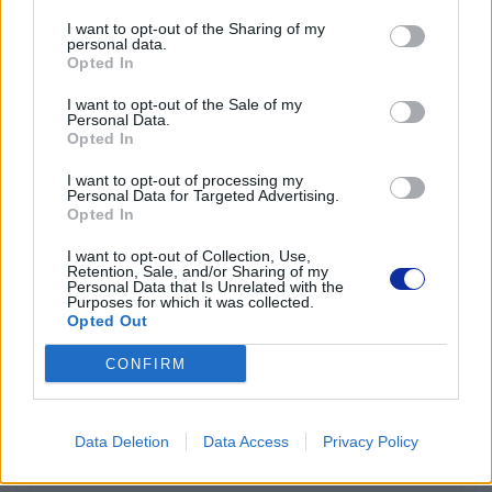
Tak
I want to opt-out of the Sharing of my
personal data.
Opted In
Symbole
I want to opt-out of the Sale of my
617
Personal Data.
Opted In
Wyrównanie tekstu
I want to opt-out of processing my
Personal Data for Targeted Advertising.
Opted In
Środek, Wyjustuj, Lewo, Prawo
I want to opt-out of Collection, Use,
Retention, Sale, and/or Sharing of my
Podkreśl
Personal Data that Is Unrelated with the
Purposes for which it was collected.
Tak
Opted Out
CONFIRM
Druk pionowy
Tak
Data Deletion
Data Access
Privacy Policy