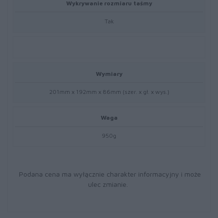
Wykrywanie rozmiaru taśmy
Tak
Wymiary
201mm x 192mm x 86mm (szer. x gł. x wys.)
Waga
950g
Podana cena ma wyłącznie charakter informacyjny i może
ulec zmianie.