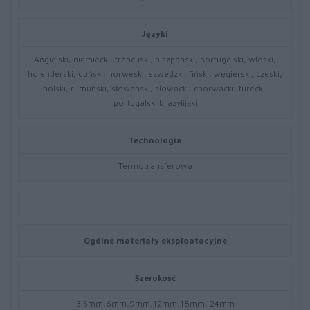
Języki
Angielski, niemiecki, francuski, hiszpański, portugalski, włoski,
holenderski, duński, norweski, szwedzki, fiński, węgierski, czeski,
polski, rumuński, słoweński, słowacki, chorwacki, turecki,
portugalski brazylijski
Technologia
Termotransferowa
Ogólne materiały eksploatacyjne
Szerokość
3.5mm,6mm,9mm,12mm,18mm, 24mm