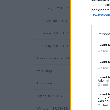
further disc
Tonery BROTHER
participants
Downstream 
Tusze BROTHER
Bębny BROTHER
Persona
I want t
Taśmy BROTHER
Opted 
Akcesoria i opcje BROTHER
I want t
Opted 
Usługi
I want 
Advertis
Archiwum
Opted 
I want t
Outlet BROTHER
of my P
was col
Opted 
Wynajem BROTHER