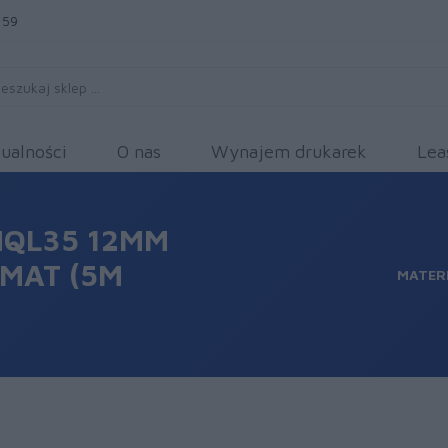
 59
ualności
O nas
Wynajem drukarek
Lea
MQL35 12MM
 MAT (5M
MATER