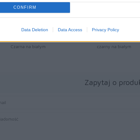
CONFIRM
42 zł
49 zł
Data Deletion
Data Access
Privacy Policy
Taśma Brother TZe211 6mm
Taśma Brother TZe221 9m
Czarna na białym
czarny na białym
Zapytaj o produ