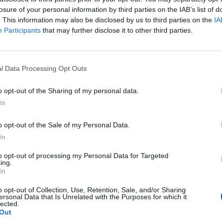
ul. Marynars
losure of your personal information by third parties on the IAB’s list of
Podmiot odpowiedzialny
02-674 War
. This information may also be disclosed by us to third parties on the
IA
tel. (22) 441
Participants
that may further disclose it to other third parties.
https://broth
Pomoc techniczna
https://www.
l Data Processing Opt Outs
o opt-out of the Sharing of my personal data.
In
POLECANE PRODUKTY:
o opt-out of the Sale of my Personal Data.
In
to opt-out of processing my Personal Data for Targeted
ing.
In
o opt-out of Collection, Use, Retention, Sale, and/or Sharing
ersonal Data that Is Unrelated with the Purposes for which it
lected.
Out