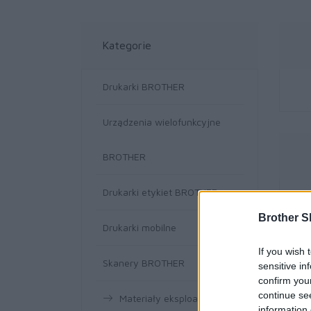
Kategorie
Drukarki BROTHER
Urządzenia wielofunkcyjne
BROTHER
Drukarki etykiet BROTHER
Brother S
Drukarki mobilne
If you wish 
Skanery BROTHER
sensitive in
confirm you
continue se
Materiały eksploatacyjne
information 