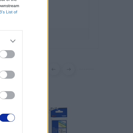
ka 15
 downstream
szawa
B’s List of
 63 00
er.pl
brother.pl/support