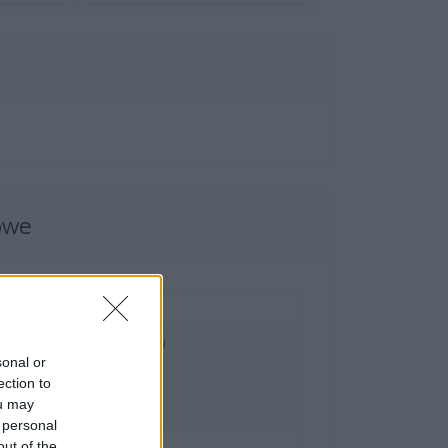
owe
ral and Eastern Europe GmbH
sonal or
z 2/2/M1,
ection to
 Austria
ou may
l.brother
 personal
ka
out of the