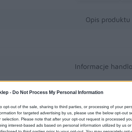
Opis produktu
Informacje handl
Kod producenta
TZEMQL35
klep -
Do Not Process My Personal Information
Brother Cent
to opt-out of the sale, sharing to third parties, or processing of your per
Am Euro Plat
Dane producenta
formation for targeted advertising by us, please use the below opt-out s
1120 Wiedeń,
r selection. Please note that after your opt-out request is processed y
https://globa
eing interest-based ads based on personal information utilized by us or
Brother Pols
disclosed to third parties prior to your opt-out. You may separately opt-