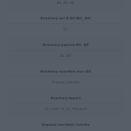
A4, A5, A6
Rozmiary seri B ISO (B0…B9)
B5
Rozmiary papieru B0…B9
B5, B6
Rozmiary nośników non-ISO
Prawny, Listowy
Rozmiary kopert
C5, Com-10, DL, Monarch
Dopasuj szerokość nośnika