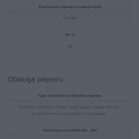
Pojemność pamięci wewnętrznej
512 MB
Wi-Fi
Tak
Obsługa papieru
Typy nośników podajnika papieru
Koperty, Executive, Zwykły, czysty papier, Papier wtórnie
przetworzony, Gruby papier, Cienki papier
Rozmiary seri A ISO (A0…A9)