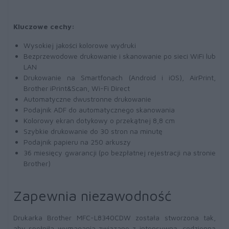
Kluczowe cechy:
Wysokiej jakości kolorowe wydruki
Bezprzewodowe drukowanie i skanowanie po sieci WiFi lub
LAN
Drukowanie na Smartfonach (Android i iOS), AirPrint,
Brother iPrint&Scan, Wi-Fi Direct
Automatyczne dwustronne drukowanie
Podajnik ADF do automatycznego skanowania
Kolorowy ekran dotykowy o przekątnej 8,8 cm
Szybkie drukowanie do 30 stron na minutę
Podajnik papieru na 250 arkuszy
36 miesięcy gwarancji (po bezpłatnej rejestracji na stronie
Brother)
Zapewnia niezawodność
Drukarka Brother MFC-L8340CDW została stworzona tak,
aby spełniła wymagania związane z intensywną, codzienną