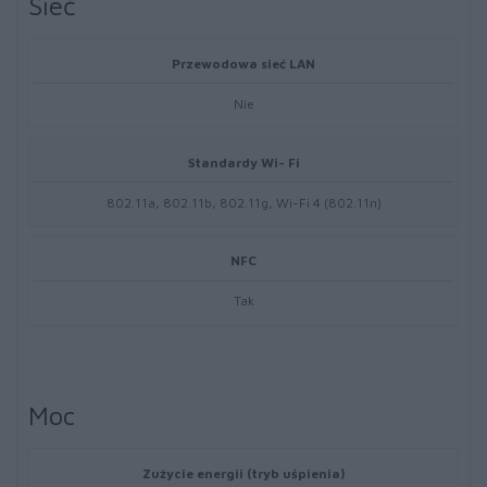
Sieć
Przewodowa sieć LAN
Nie
Standardy Wi- Fi
802.11a, 802.11b, 802.11g, Wi-Fi 4 (802.11n)
NFC
Tak
Moc
Zużycie energii (tryb uśpienia)