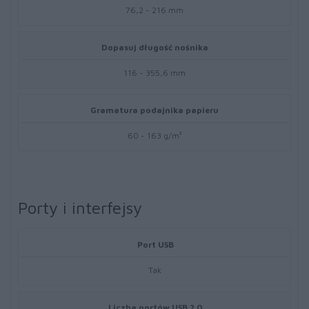
76,2 - 216 mm
Dopasuj długość nośnika
116 - 355,6 mm
Gramatura podajnika papieru
60 - 163 g/m²
Porty i interfejsy
Port USB
Tak
Liczba portów USB 2.0