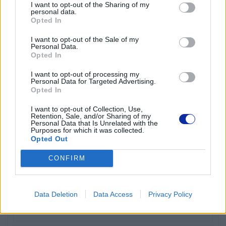
I want to opt-out of the Sharing of my
personal data.
Skaner ADF
Opted In
I want to opt-out of the Sale of my
Personal Data.
Opted In
Wyświetlacz
I want to opt-out of processing my
Personal Data for Targeted Advertising.
Opted In
Kolorowy wyświetlacz
I want to opt-out of Collection, Use,
Tak
Retention, Sale, and/or Sharing of my
Personal Data that Is Unrelated with the
Purposes for which it was collected.
Opted Out
CONFIRM
Wydajność
Języki opisu strony
Data Deletion
Data Access
Privacy Policy
BR-Script 3, PCL 5c, PCL 5e, PCL 6, PDF 1.7