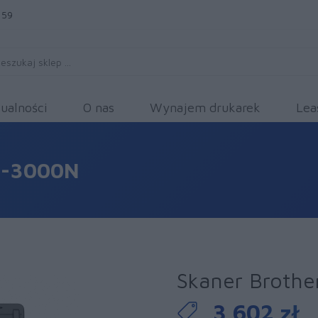
 59
ualności
O nas
Wynajem drukarek
Lea
S-3000N
Skaner Broth
3 602 zł