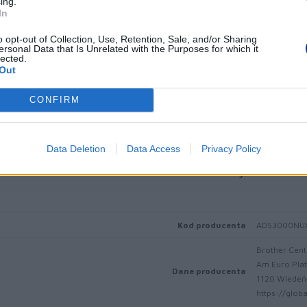
ing.
In
Wymiary (SZ x GŁ x WYS)
o opt-out of Collection, Use, Retention, Sale, and/or Sharing
Waga
ersonal Data that Is Unrelated with the Purposes for which it
lected.
Out
Podana cena ma wyłącznie charakter informacyj
CONFIRM
Data Deletion
Data Access
Privacy Policy
Informacje handl
Kod producenta
ADS3000NU
Brother Cent
Am Euro Plat
Dane producenta
1120 Wiedeń,
https://globa