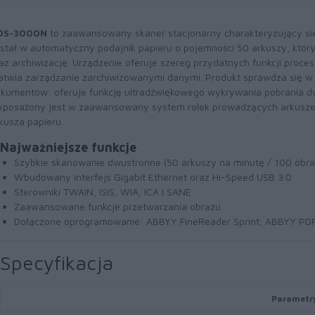
DS-3000N
to zaawansowany skaner stacjonarny charakteryzujący si
stał w automatyczny podajnik papieru o pojemności 50 arkuszy, który
az archiwizację. Urządzenie oferuje szereg przydatnych funkcji pro
atwia zarządzanie zarchiwizowanymi danymi. Produkt sprawdza się w
kumentów: oferuje funkcję ultradźwiękowego wykrywania pobrania dw
posażony jest w zaawansowany system rolek prowadzących arkusze, 
kusza papieru.
Najważniejsze funkcje
Szybkie skanowanie dwustronne (50 arkuszy na minutę / 100 obr
Wbudowany interfejs Gigabit Ethernet oraz Hi-Speed USB 3.0
Sterowniki TWAIN, ISIS, WIA, ICA i SANE
Zaawansowane funkcje przetwarzania obrazu
Dołączone oprogramowanie: ABBYY FineReader Sprint, ABBYY PDF
Specyfikacja
Parametr