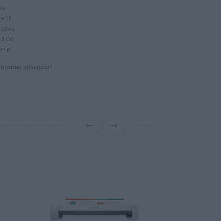
ka
ka 15
szawa
 63 00
er.pl
brother.pl/support