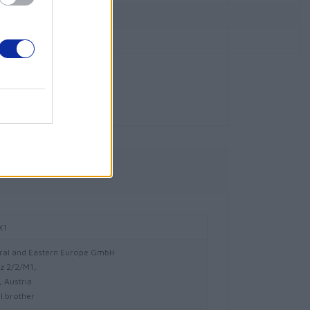
306 ｘ 258 ｘ 250 mm
4,45 kg
ny i może ulec zmianie.
owe
X1
ral and Eastern Europe GmbH
z 2/2/M1,
 Austria
l.brother