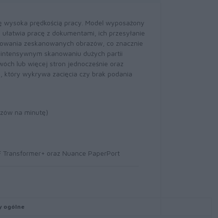
ę wysoka prędkością pracy. Model wyposażony
 ułatwia pracę z dokumentami, ich przesyłanie
cesowania zeskanowanych obrazów, co znacznie
 intensywnym skanowaniu dużych partii
óch lub więcej stron jednocześnie oraz
który wykrywa zacięcia czy brak podania
azów na minutę)
 Transformer+ oraz Nuance PaperPort
y ogólne