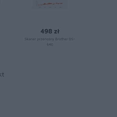
498 zł
1 
Skaner przenośny Brother DS-
Skaner Br
640
kt