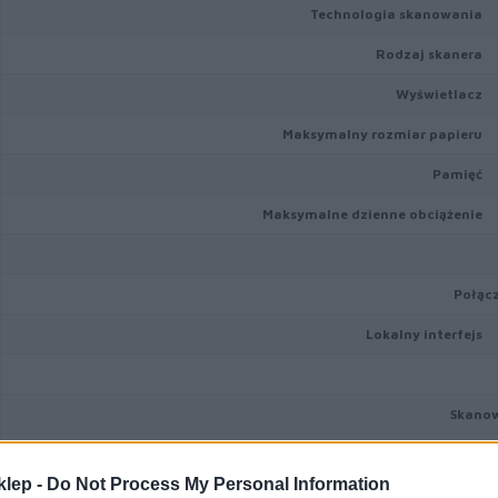
Technologia skanowania
Rodzaj skanera
Wyświetlacz
Maksymalny rozmiar papieru
Pamięć
Maksymalne dzienne obciążenie
Połąc
Lokalny interfejs
Skano
Skanowanie dwustronne
klep -
Do Not Process My Personal Information
Rozdzielczość z podajnika ADF