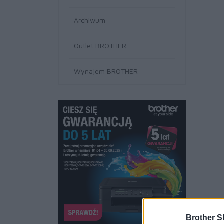
Archiwum
Outlet BROTHER
Wynajem BROTHER
Brother S