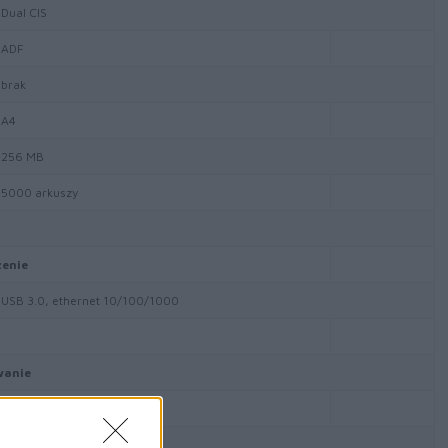
Dual CIS
ADF
brak
A4
256 MB
5000 arkuszy
zenie
USB 3.0, ethernet 10/100/1000
wanie
tak
600 x 600 dpi