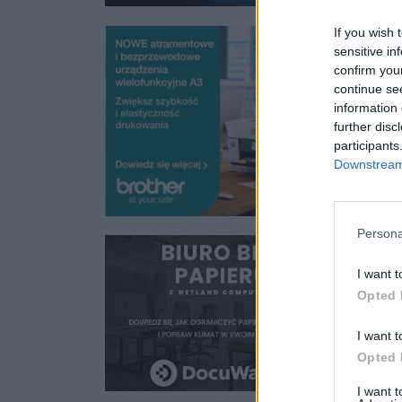
If you wish 
sensitive in
confirm you
continue se
information 
further disc
participants
Downstream 
Persona
I want t
Opted 
I want t
Opted 
I want 