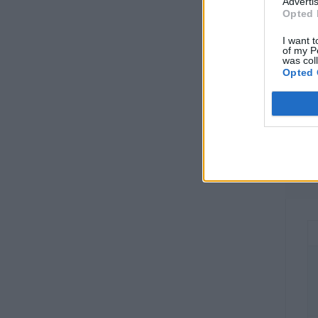
Advertis
Opted 
I want t
of my P
was col
Opted 