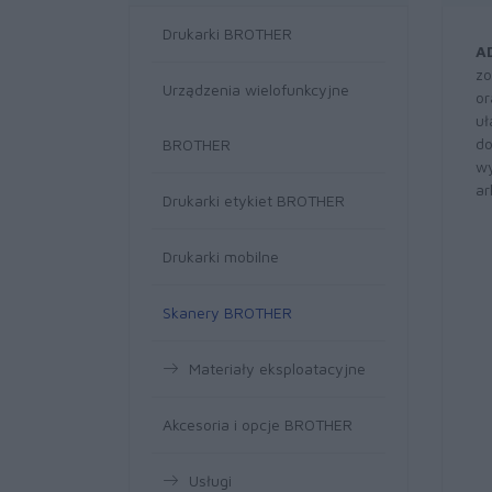
Drukarki BROTHER
A
zo
Urządzenia wielofunkcyjne
or
uł
do
BROTHER
wy
ar
Drukarki etykiet BROTHER
Drukarki mobilne
Skanery BROTHER
Materiały eksploatacyjne
Akcesoria i opcje BROTHER
Usługi