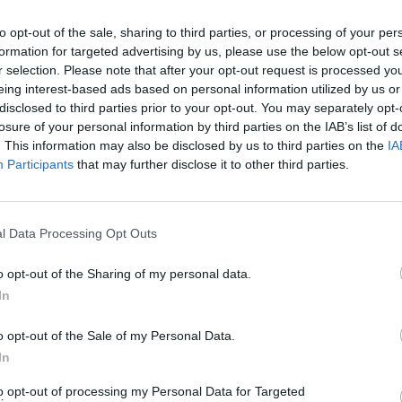
Szybkość
to opt-out of the sale, sharing to third parties, or processing of your per
formation for targeted advertising by us, please use the below opt-out s
r selection. Please note that after your opt-out request is processed y
eing interest-based ads based on personal information utilized by us or
Obsługa 
disclosed to third parties prior to your opt-out. You may separately opt-
losure of your personal information by third parties on the IAB’s list of
Wejście papieru ADF
. This information may also be disclosed by us to third parties on the
IA
Participants
that may further disclose it to other third parties.
Specyfikacj
Typy i rozmiary
l Data Processing Opt Outs
o opt-out of the Sharing of my personal data.
Gramatura
In
o opt-out of the Sale of my Personal Data.
Obsługiwane systemy operacyjne
In
to opt-out of processing my Personal Data for Targeted