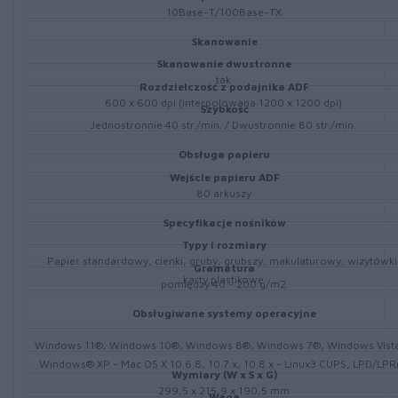
10Base-T/100Base-TX
Skanowanie
Skanowanie dwustronne
tak
Rozdzielczość z podajnika ADF
600 x 600 dpi (interpolowana 1200 x 1200 dpi)
Szybkość
Jednostronnie 40 str./min. / Dwustronnie 80 str./min.
Obsługa papieru
Wejście papieru ADF
80 arkuszy
Specyfikacje nośników
Typy i rozmiary
Papier standardowy, cienki, gruby, grubszy, makulaturowy, wizytówki
Gramatura
karty plastikowe
pomiędzy 40 - 200 g/m2
Obsługiwane systemy operacyjne
Windows 11®, Windows 10®, Windows 8®, Windows 7®, Windows Vist
Windows® XP - Mac OS X 10.6.8, 10.7.x, 10.8.x - Linux3 CUPS, LPD/LPR
Wymiary (W x S x G)
299,5 x 215,9 x 190,5 mm
Waga