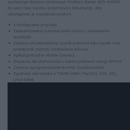
wydajnego skanera sieciowego. Podłącz skaner ADS-4300N
do sieci i bez wysiłku przechwytuj dokumenty, aby
udostępniać je współpracownikom.
3 konfiguralne przyciski
Zaawansowane przetwarzanie obrazu i skanowanie
wsadowe
Zawiera ultradźwiękowy czujnik pobrania kilku kartek oraz
przełącznik metody rozdzielania arkuszy
Aplikacja Brother Mobile Connect
Wsparcie dla skanowania z wykorzystaniem usługi AirPrint
Zawiera oprogramowanie Brother ScanEssentials
Zgodność sterownika z TWAIN (WIN i MacOS), WIA, ISIS,
Linux SANE