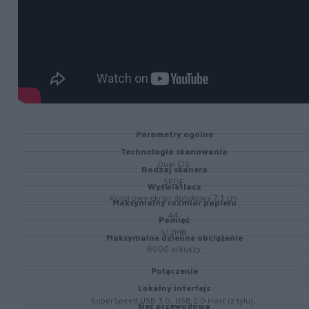
Parametry ogólne
Technologia skanowania
Dual CIS
Rodzaj skanera
SPDF
Wyświetlacz
Kolorowy ekran dotykowy 7.1 cm
Maksymalny rozmiar papieru
A4
Pamięć
512MB
Maksymalne dzienne obciążenie
6000 arkuszy
Połączenie
Lokalny interfejs
SuperSpeed USB 3.0, USB 2.0 Host (z tyłu),
Sieć przewodowa