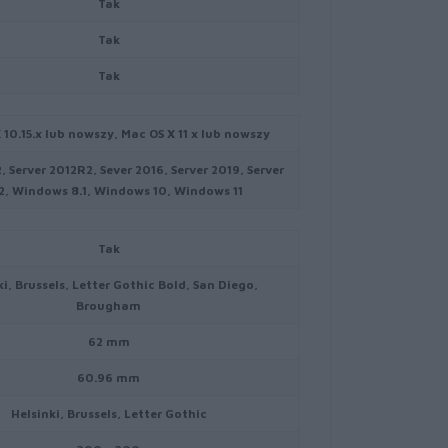
Tak
Tak
Tak
 10.15.x lub nowszy, Mac OS X 11 x lub nowszy
, Server 2012R2, Sever 2016, Server 2019, Server
2, Windows 8.1, Windows 10, Windows 11
Tak
ki, Brussels, Letter Gothic Bold, San Diego,
Brougham
62 mm
60.96 mm
Helsinki, Brussels, Letter Gothic