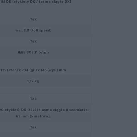
lki DK (etykiety DK / taśma ciągła DK)
Tak
wer. 2.0 (full speed)
Tak
IEEE 802.11 b/g/n
125 (szer.) x 234 (gł.) x 145 (wys.) mm
1,12 kg
Tak
00 etykiet); DK-22251 t aśma ciągła o szerokości
62 mm (5 metrów);
Tak