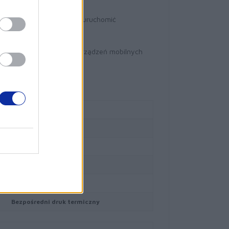
tfona lub tabletu
. Wystarczy kliknąć, aby uruchomić
a tuszu lub tonera
ietowaniem przy użyciu urządzeń mobilnych
62
Tak
czarny i biały
6 MB
99
Bezpośredni druk termiczny