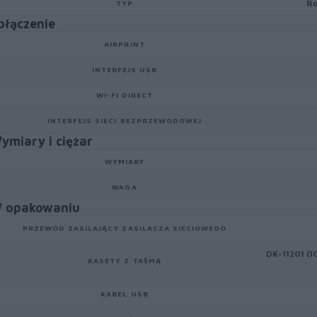
Ro
TYP
ołączenie
AIRPRINT
INTERFEJS USB
WI-FI DIRECT
INTERFEJS SIECI BEZPRZEWODOWEJ
ymiary i ciężar
WYMIARY
WAGA
 opakowaniu
PRZEWÓD ZASILAJĄCY ZASILACZA SIECIOWEGO
DK-11201 (1
KASETY Z TAŚMĄ
KABEL USB