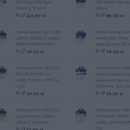
Film Clear Film tape
Film White Film ta
62mm x 15.24 M
29mm
222,00 zł
86,00 zł
Taśma Brother DK11208
Taśma Brother DK
LARGE ADDRESS LABEL
Removable White 
38MM X 90MM X 400
Tape 62mm x 30.
49,00 zł
78,00 zł
Taśma Brother DK11219
Taśma Brother DK
ROUND PAPER 1/2"
samoprzylepne ety
LABEL 12MM X 12MM X
papierowe (termic
1200
17x54mm, 400 szt
50,00 zł
29,00 zł
Taśma Brother DK11221
Taśma Brother DK
Square Paper Label |
STANDARD ADDRE
23mm x 1000mm
LABEL 29MM X 90
400
51,00 zł