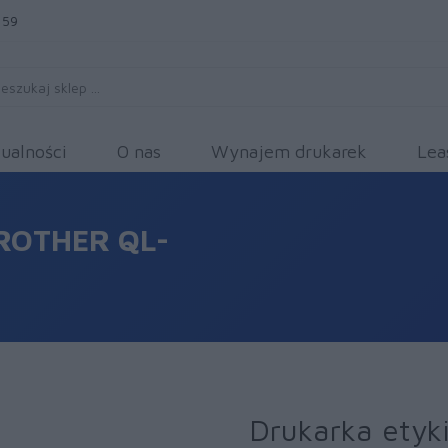
 59
ualności
O nas
Wynajem drukarek
Lea
ROTHER QL-
Drukarka etyk