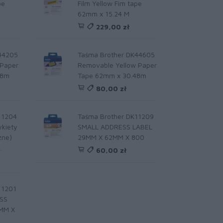
pe
Film Yellow Fim tape
62mm x 15.24 M
229,00 zł
44205
Taśma Brother DK44605
Paper
Removable Yellow Paper
48m
Tape 62mm x 30.48m
80,00 zł
11204
Taśma Brother DK11209
kiety
SMALL ADDRESS LABEL
zne)
29MM X 62MM X 800
.
60,00 zł
11201
SS
MM X