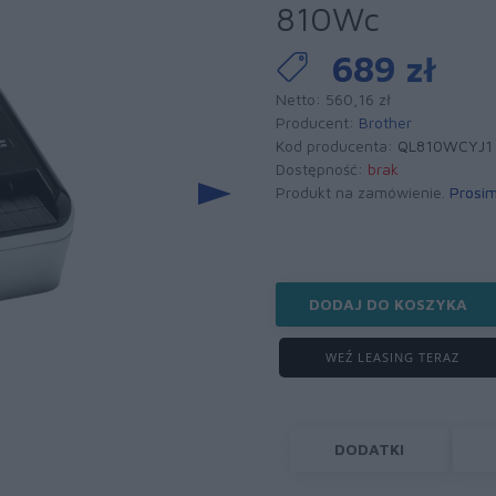
810Wc
689 zł
Netto: 560,16 zł
Producent:
Brother
Kod producenta:
QL810WCYJ1
Dostępność:
brak
Produkt na zamówienie.
Prosim
DODAJ DO KOSZYKA
WEŹ LEASING TERAZ
DODATKI