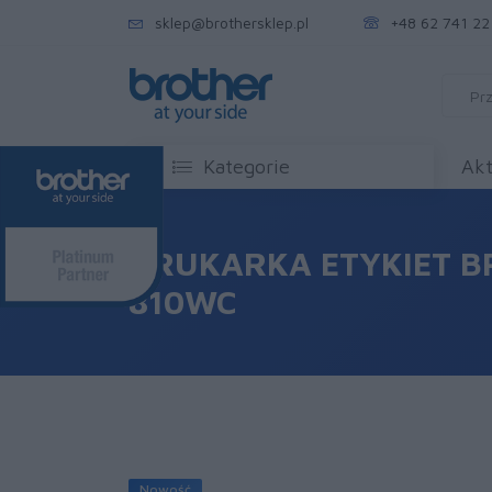
sklep@brothersklep.pl
+48 62 741 22
Kategorie
Akt
DRUKARKA ETYKIET B
810WC
Nowość