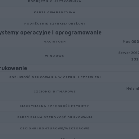
PODRĘCZNIK UŻYTKOWNIKA
KARTA GWARANCYJNA
PODRĘCZNIK SZYBKIEJ OBSŁUGI
ystemy operacyjne i oprogramowanie
Mac OS X
MACINTOSH
Server 2012
WINDOWS
202
rukowanie
MOŻLIWOŚĆ DRUKOWANIA W CZERNI I CZERWIENI
Helsin
CZCIONKI BITMAPOWE
MAKSYMALNA SZEROKOŚĆ ETYKIETY
MAKSYMALNA SZEROKOŚĆ DRUKOWANIA
CZCIONKI KONTUROWE/WEKTOROWE