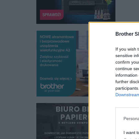
Brother S
If you wish 
sensitive in
Ta
confirm you
Wb
continue se
kl
information 
Za
further disc
et
participants
Downstream 
A 
ła
pu
Persona
N
I want t