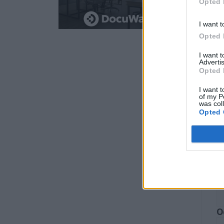
Opted 
I want t
Opted 
I want 
Advertis
S
Opted 
I want t
O
of my P
was col
Opted 
O