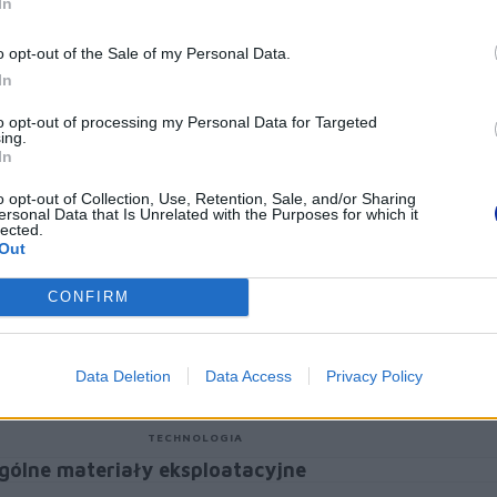
In
Drukowanie etykiet o szerokości do 62 mm z komputera PC, Mac, smar
Wbudowane oprogramowanie do edycji etykiet nie wymaga instalacji
o opt-out of the Sale of my Personal Data.
Drukowanie w czerni i w kolorze czerwonym bez konieczności używani
In
Wbudowany obcinak do tworzenia etykiet dowolnej długości
Opcjonalna bateria litowo-jonowa do zastosowań związanych z etyk
to opt-out of processing my Personal Data for Targeted
ing.
pecyfikacja
In
o opt-out of Collection, Use, Retention, Sale, and/or Sharing
gólne
ersonal Data that Is Unrelated with the Purposes for which it
lected.
MAKSYMALNA SZEROKOŚĆ ETYKIETY (MM)
Out
PRZESYŁANIE BAZY DANYCH Z KOMPUTERA
CONFIRM
KOLOR OBUDOWY
POJEMNOŚĆ PAMIĘCI
Data Deletion
Data Access
Privacy Policy
LOKALIZACJE PAMIĘCI
TECHNOLOGIA
gólne materiały eksploatacyjne