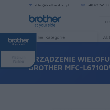
sklep@brothersklep.pl
+48 62 741 22
Kategorie
Akt
URZĄDZENIE WIELOF
BROTHER MFC-L6710