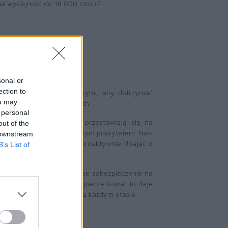
na wydajność do 18 000 stron7
nia
sonal or
ection to
owszymi normami branżowymi, aby dotrzymać
ou may
ci i przetwarzanych danych.
 personal
wiadomi tego, że firmy przestawiają się na
out of the
 staje się Twoim najwyższym priorytetem. Nasi
 downstream
ądzeń, rozwiązań i usług, proaktywnie dbając o
B’s List of
wania.
owano w nim trójwarstwowe zabezpieczenie na
ętrznych certyfikatów bezpieczeństwa. To daje
ć danych jest zachowana na każdym etapie