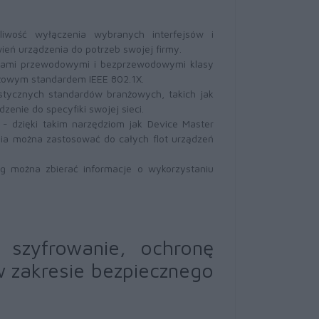
liwość wyłączenia wybranych interfejsów i
eń urządzenia do potrzeb swojej firmy.
ciami przewodowymi i bezprzewodowymi klasy
nżowym standardem IEEE 802.1X.
stycznych standardów branżowych, takich jak
enie do specyfiki swojej sieci.
- dzięki takim narzędziom jak Device Master
ia można zastosować do całych flot urządzeń
og można zbierać informacje o wykorzystaniu
 szyfrowanie, ochronę
w zakresie bezpiecznego