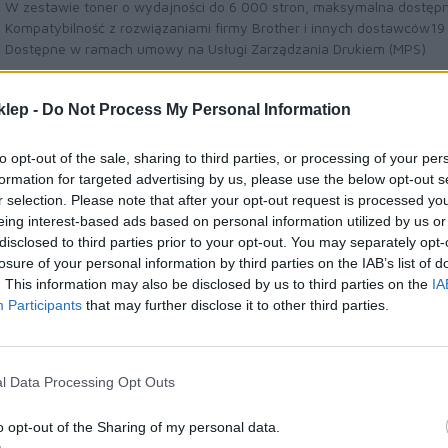
W zestawie toner o wydajności do 6 000 stron, maksymalna dostęp
Kompatybilność z rozwiązaniami firmy Brother i innych dostawców19
Dostępne w ramach umowy na Usługi Zarządzania Drukiem (MPS)
klep -
Do Not Process My Personal Information
ezpieczne już na etapie projektowa
to opt-out of the sale, sharing to third parties, or processing of your per
formation for targeted advertising by us, please use the below opt-out s
sze urządzenia posiadają funkcje bezpieczeństwa zgodne z najn
r selection. Please note that after your opt-out request is processed y
oku stale zmieniającym się przepisom dotyczącym ochrony prywatnoś
eing interest-based ads based on personal information utilized by us or
zystkie nasze produkty oferują bezpieczeństwo w standardzie. Ś
disclosed to third parties prior to your opt-out. You may separately opt-
odowiska oparte na modelu Zero Trust rozumiemy, że bezpieczeństwo
losure of your personal information by third parties on the IAB’s list of
sperci w tej dziedzinie stale poszukują możliwości ulepszeń dla urz
. This information may also be disclosed by us to third parties on the
IA
, by wszystkie nasze produkty były bezpieczne już na etapie projekto
Participants
that may further disclose it to other third parties.
ządzenie MFC-L6710DW oferuje szereg znakomitych funkcji. Zastos
ziomie urządzenia, sieci i dokumentu z weryfikacją za pomocą zewn
szcze większe poczucie bezpieczeństwa i gwarantuje, że integralnoś
l Data Processing Opt Outs
o opt-out of the Sharing of my personal data.