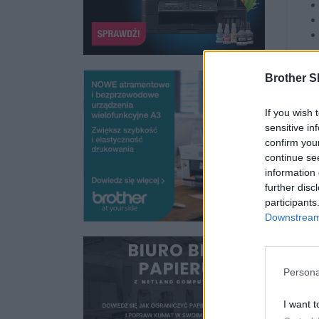
Brother S
B
If you wish 
sensitive in
Na
confirm you
kr
continue se
Ws
information 
śr
further disc
ek
participants
to
Downstream 
Ur
po
je
Persona
I want t