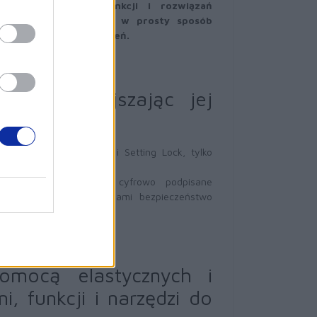
styczny zestaw funkcji i rozwiązań
trzeb swojej firmy i w prosty sposób
zać swoją flotą urządzeń.
rmę, zmniejszając jej
 Secure Function Lock i Setting Lock, tylko
bezpieczny rozruch, cyfrowo podpisane
to-end - z tymi funkcjami bezpieczeństwo
omocą elastycznych i
, funkcji i narzędzi do