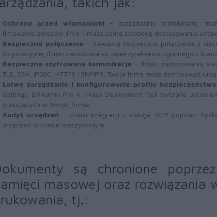
arządzania, takich jak:
Ochrona przed włamaniami
- zarządzanie protokołami, moż
filtrowanie adresów IPV4 - masz pełną swobodę dostosowania ustawi
Bezpieczne połączenie
- nawiązuj bezpieczne połączenia z sie
korporacyjnej dzięki zastosowaniu uwierzytelnienia zgodnego z bra
Bezpieczna szyfrowana komunikacja
- dzięki zastosowaniu ela
TLS, SSH, IPSEC, HTTPS i SNMP3, Twoja firma może dostosować urządz
Łatwe zarządzanie i konfigurowanie profilu bezpieczeństwa
Settings, BRAdmin Pro 4 i Mass Deployment Tool wybrane ustawien
pracujących w Twojej firmie.
Audyt urządzeń
- dzięki integracji z usługą SIEM poprzez Sysl
urządzeń w czasie rzeczywistym.
okumenty są chronione poprzez
amięci masowej oraz rozwiązania 
rukowania, tj.: