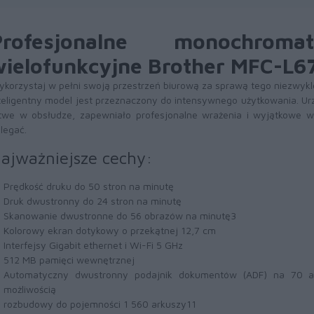
Profesjonalne monochroma
wielofunkcyjne Brother MFC-L
korzystaj w pełni swoją przestrzeń biurową za sprawą tego niezwyk
teligentny model jest przeznaczony do intensywnego użytkowania. Ur
twe w obsłudze, zapewniało profesjonalne wrażenia i wyjątkowe 
legać.
ajważniejsze cechy:
Prędkość druku do 50 stron na minutę
Druk dwustronny do 24 stron na minutę
Skanowanie dwustronne do 56 obrazów na minutę3
Kolorowy ekran dotykowy o przekątnej 12,7 cm
Interfejsy Gigabit ethernet i Wi-Fi 5 GHz
512 MB pamięci wewnętrznej
Automatyczny dwustronny podajnik dokumentów (ADF) na 70 ar
możliwością
rozbudowy do pojemności 1 560 arkuszy11