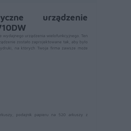
tyczne urządzenie
6710DW
le wydajnego urządzenia wielofunkcyjnego. Ten
ządzenie zostało zaprojektowane tak, aby było
wydruki, na których Twoja firma zawsze może
kuszy, podajnik papieru na 520 arkuszy z