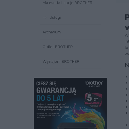
Akcesoria i opcje BROTHER
Usługi
Archiwum
Wy
in
Outlet BROTHER
ła
po
Wynajem BROTHER
N