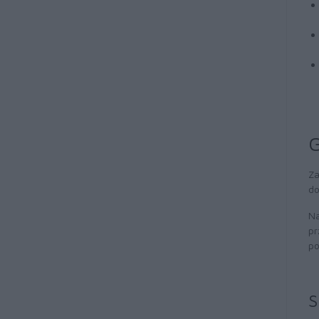
G
Za
do
Na
pr
po
S