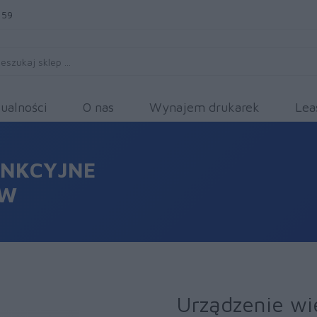
 59
ualności
O nas
Wynajem drukarek
Lea
UNKCYJNE
DW
Urządzenie wi