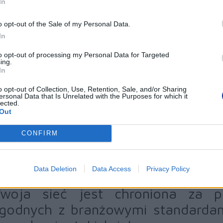
In
 pakiecie z urządzeniem MFC-L6710DW otrzymujesz ela
odnoszących bezpieczeństwo. Można je dostosować do po
o opt-out of the Sale of my Personal Data.
zeprowadzać audyty, a także bezpiecznie kontrolować i zarząd
In
to opt-out of processing my Personal Data for Targeted
ing.
woje urządzenie chroni Twoją fi
In
odatność na ataki poprzez:
o opt-out of Collection, Use, Retention, Sale, and/or Sharing
ersonal Data that Is Unrelated with the Purposes for which it
lected.
Ograniczanie uprawnień na poziomie urządzenia -
z funkcją
Out
upoważnieni użytkownicy mają dostęp do określonych funkcji.
Ochrona integralności urządzenia -
wykrywanie włamań, 
CONFIRM
oprogramowanie sprzętowe i szyfrowane połączenia typu end-
urządzenia zawsze jest na optymalnym poziomie
Data Deletion
Data Access
Privacy Policy
Twoja sieć jest chroniona za p
godnych z branżowymi standardami