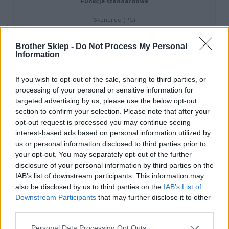
Funkcje standardowe
Skanuj do (PC)
Brother Sklep -
Do Not Process My Personal
Kontrola podawania
Information
Automatyczne uruchamianie skanowania
If you wish to opt-out of the sale, sharing to third parties, or
processing of your personal or sensitive information for
Sterowniki
targeted advertising by us, please use the below opt-out
section to confirm your selection. Please note that after your
opt-out request is processed you may continue seeing
Skanuj sterowniki
interest-based ads based on personal information utilized by
us or personal information disclosed to third parties prior to
Linux ( SANE), Windows (Windows 11, Windows 10, TWAIN, WIA,
your opt-out. You may separately opt-out of the further
Windows 8.1, Windows Server 2019, 2016, 2012R2, 2012 &
disclosure of your personal information by third parties on the
2008R2), Macintosh (10.14.x, ICA, macOS), Odwiedź stronę
IAB’s list of downstream participants. This information may
support.brother.com, aby uzyskać pełną listę obsługiwanych
also be disclosed by us to third parties on the
IAB’s List of
systemów operacyjnych oraz pobrać najnowsze sterowniki i
Downstream Participants
that may further disclose it to other
oprogramowanie.
third parties.
Narzędzia do zarządzania flotą
Personal Data Processing Opt Outs