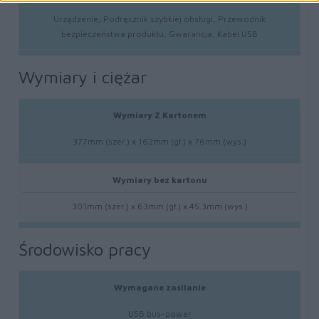
Urządzenie, Podręcznik szybkiej obsługi, Przewodnik
bezpieczeństwa produktu, Gwarancja, Kabel USB
Wymiary i ciężar
Wymiary Z Kartonem
377mm (szer.) x 162mm (gł.) x 76mm (wys.)
Wymiary bez kartonu
301mm (szer.) x 63mm (gł.) x 45.3mm (wys.)
Środowisko pracy
Wymagane zasilanie
USB bus-power