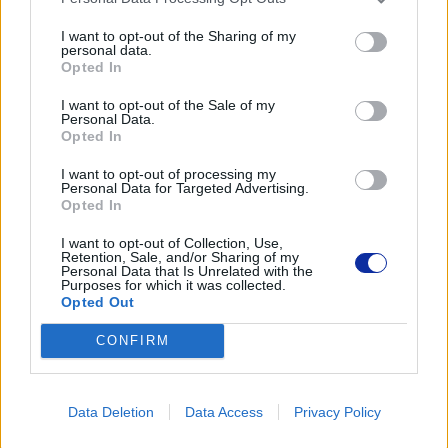
I want to opt-out of the Sharing of my
personal data.
Dostarczone oprogramowanie
Opted In
Oprogramowanie Windows (Brother iPrint&Scan, Kofax
I want to opt-out of the Sale of my
PaperPort, Kofax Power PDF Standard v3, Zdalna konfiguracja,
Personal Data.
NewSoft Presto! Bizcard 6), Oprogramowanie Macintosh
Opted In
(Brother iPrint&Scan Desktop, Zdalna konfiguracja, NewSoft
Presto! Bizcard 7), Narzędzia
I want to opt-out of processing my
Personal Data for Targeted Advertising.
Opted In
Materiały eksploatacyjne i akcesoria
I want to opt-out of Collection, Use,
Retention, Sale, and/or Sharing of my
Personal Data that Is Unrelated with the
Purposes for which it was collected.
Akcesoria opcjonalne
Opted Out
Arkusz nośny A3
CONFIRM
Zawartość kartonu
Data Deletion
Data Access
Privacy Policy
W opakowaniu