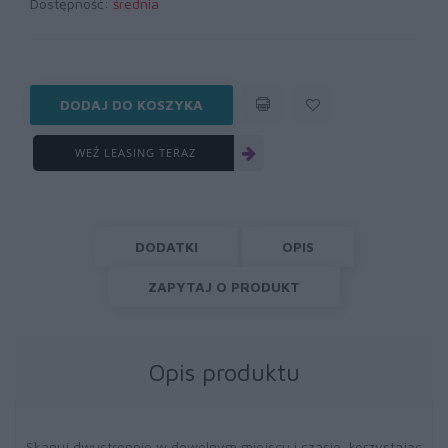
Dostępność:
średnia
DODAJ DO KOSZYKA
WEŹ LEASING TERAZ
DODATKI
OPIS
ZAPYTAJ O PRODUKT
Opis produktu
Skanuj dwustronnie w dowolnym miejscu i czasie, korzystając