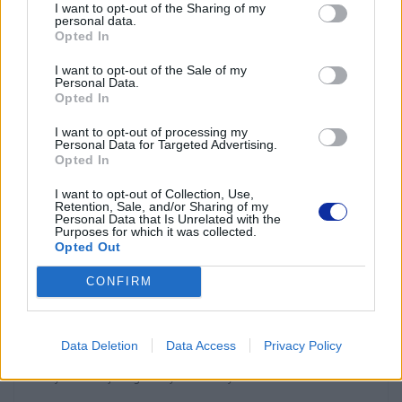
I want to opt-out of the Sharing of my
poprzez szyfrowanie, ochronę
personal data.
Opted In
pamięci masowej oraz
I want to opt-out of the Sale of my
rozwiązania w zakresie
Personal Data.
Opted In
bezpiecznego drukowania, tj.:
I want to opt-out of processing my
Personal Data for Targeted Advertising.
Szyfrowanie dokumentów podczas transmisji
– w
Opted In
trakcie przesyłania informacji do drukowania z komputera
do urządzenia, szyfrowanie IPPS/HTTPS zapewnia
I want to opt-out of Collection, Use,
Retention, Sale, and/or Sharing of my
bezpieczeństwo Twoich danych i uniemożliwia ich
Personal Data that Is Unrelated with the
odczytanie.
Purposes for which it was collected.
Nietrwała pamięć wewnętrzna
- wszystkie dane zadań
Opted Out
drukowania są automatycznie usuwane podczas
CONFIRM
ponownego uruchamiania urządzenia, dzięki czemu na
urządzeniu nie pozostają żadne informacje.
Bezpieczne udostępnianie wydruków
- z
rozwiązaniem bezpiecznego drukowania firmy Brother,
Data Deletion
Data Access
Privacy Policy
dokumenty są udostępniane dopiero wtedy, gdy
użytkownik jest gotowy do ich wydrukowania i odebrania.