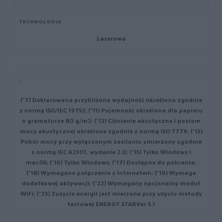
TECHNOLOGIA
Laserowa
*
(*7) Deklarowana przybliżona wydajność określona zgodnie
z normą ISO/IEC 19752; (*11) Pojemność określona dla papieru
o gramaturze 80 g/m2; (*12) Ciśnienie akustyczne i poziom
mocy akustycznej określone zgodnie z normą ISO 7779; (*13)
Pobór mocy przy wyłączonym zasilaniu zmierzony zgodnie
z normą IEC 62301, wydanie 2.0; (*15) Tylko Windows i
macOS; (*16) Tylko Windows; (*17) Dostępne do pobrania;
(*18) Wymagane połączenie z Internetem; (*19) Wymaga
dodatkowej aktywacji; (*22) Wymagany opcjonalny moduł
WiFi; (*23) Zużycie energii jest mierzone przy użyciu metody
testowej ENERGY STARVer 3.1