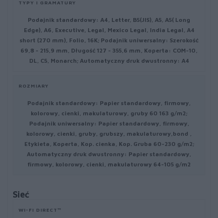
TYPY I GRAMATURY
Podajnik standardowy: A4, Letter, B5(JIS), A5, A5( Long
Edge), A6, Executive, Legal, Mexico Legal, India Legal, A4
short (270 mm), Folio, 16K; Podajnik uniwersalny: Szerokość
69,8 - 215,9 mm, Długość 127 - 355,6 mm, Koperta: COM-10,
DL, C5, Monarch; Automatyczny druk dwustronny: A4
ROZMIARY
Podajnik standardowy: Papier standardowy, firmowy,
kolorowy, cienki, makulaturowy, gruby 60 163 g/m2;
Podajnik uniwersalny: Papier standardowy, firmowy,
kolorowy, cienki, gruby, grubszy, makulaturowy,bond ,
Etykieta, Koperta, Kop. cienka, Kop. Gruba 60-230 g/m2;
Automatyczny druk dwustronny: Papier standardowy,
firmowy, kolorowy, cienki, makulaturowy 64-105 g/m2
Sieć
WI-FI DIRECT™