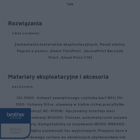
Tak
Rozwiązania
OBSŁUGIWANE
Zamawianie materiałów eksploatacyjnych, Panel zdalny,
Poproś o pomoc, klient ThinPrint , SecurePrint Barcode
Print , Email Print (*19)
Materiały eksploatacyjne i akcesoria
AKCESORIA
CH-1000: Uchwyt zewnętrznego czytnika kart NFC; FH-
1100: Uchwuy filtra, używany w trybie cichej pracy(tylko
Niemcy); NC-9110W: Opcjonalny interfejs sieci
bezprzewodowej; SF4000: Finiszer, automatycznie zszywa
dokumenty. Kompatybilny ze zszywkami SR100; MX4000:
Sorter, zwiększ pojemność tac wyjściowych. Przypisz tace 4
przegrodowego sortera do określonych użytkowników lub