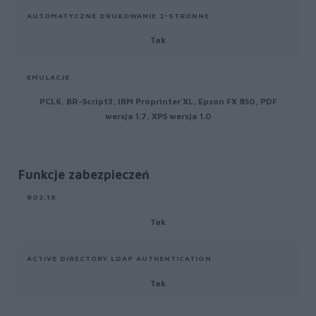
AUTOMATYCZNE DRUKOWANIE 2-STRONNE
Tak
EMULACJE
PCL6, BR-Script3, IBM Proprinter XL, Epson FX 850, PDF
wersja 1.7, XPS wersja 1.0
Funkcje zabezpieczeń
802.1X
Tak
ACTIVE DIRECTORY LDAP AUTHENTICATION
Tak