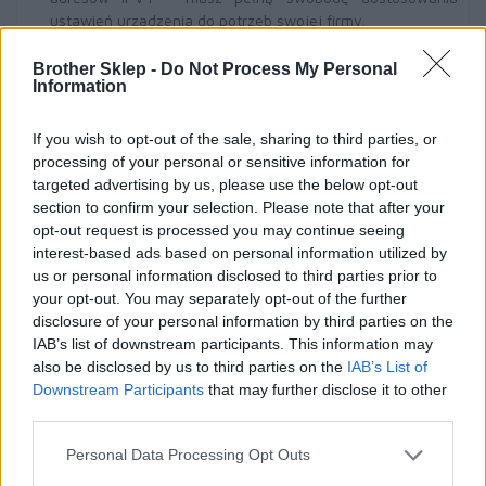
ustawień urządzenia do potrzeb swojej firmy.
Bezpieczne połączenie
- nawiązuj bezpieczne
połączenia z sieciami przewodowymi i bezprzewodowymi
Brother Sklep -
Do Not Process My Personal
Information
klasy korporacyjnej dzięki zastosowaniu uwierzytelnienia
zgodnego z branżowym standardem IEEE 802.1X.
Bezpieczna szyfrowana komunikacja
- dzięki
If you wish to opt-out of the sale, sharing to third parties, or
zastosowaniu elastycznych standardów branżowych,
processing of your personal or sensitive information for
takich jak TLS, SSH, IPSEC, HTTPS i SNMP3, Twoja firma
targeted advertising by us, please use the below opt-out
może dostosować urządzenie do specyfiki swojej sieci.
section to confirm your selection. Please note that after your
Łatwe zarządzanie i konfigurowanie profilu
opt-out request is processed you may continue seeing
bezpieczeństwa
- dzięki takim narzędziom jak Device
interest-based ads based on personal information utilized by
Master Settings, BRAdmin Pro 4 i Mass Deployment Tool
us or personal information disclosed to third parties prior to
wybrane ustawienia można zastosować do całych flot
your opt-out. You may separately opt-out of the further
urządzeń pracujących w Twojej firmie.
disclosure of your personal information by third parties on the
Audyt urządzeń
- dzięki integracji z usługą SIEM poprzez
IAB’s list of downstream participants. This information may
Syslog można zbierać informacje o wykorzystaniu
also be disclosed by us to third parties on the
IAB’s List of
urządzeń w czasie rzeczywistym.
Downstream Participants
that may further disclose it to other
third parties.
Personal Data Processing Opt Outs
Dokumenty są chronione