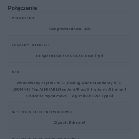
Połączenie
POŁĄCZENIE
Sieć przewodowa, USB
LOKALNY INTERFEJS
Hi-Speed USB 2.0; USB 2.0 Host (Tył)
NFC
Wbudowany czytnik NFC: Obsługiwane standardy NFC:
(ISO14443 Typ A) MIFAREStandard/Plus/Ultralight/Ultralight
C/DESfire mydd move , Tag-it (ISO15693 Typ B)
INTERFEJS SIECI PRZEWODOWEJ
Gigabit Ethernet
INTERFEJS SIECI BEZPRZEWODOWEJ