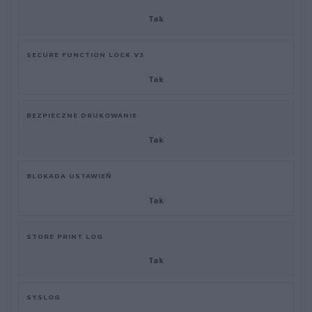
Tak
SECURE FUNCTION LOCK V3
Tak
BEZPIECZNE DRUKOWANIE
Tak
BLOKADA USTAWIEŃ
Tak
STORE PRINT LOG
Tak
SYSLOG