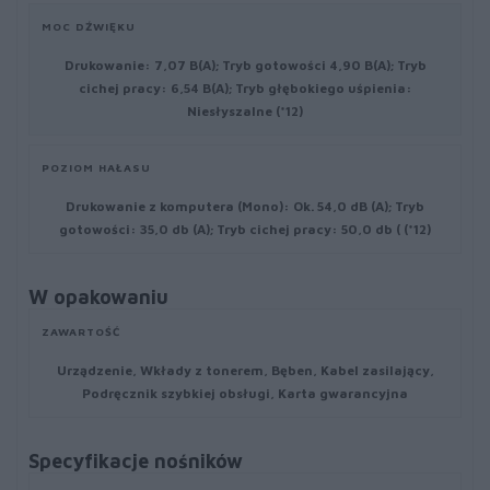
MOC DŹWIĘKU
Drukowanie: 7,07 B(A); Tryb gotowości 4,90 B(A); Tryb
cichej pracy: 6,54 B(A); Tryb głębokiego uśpienia:
Niesłyszalne (*12)
POZIOM HAŁASU
Drukowanie z komputera (Mono): Ok. 54,0 dB (A); Tryb
gotowości: 35,0 db (A); Tryb cichej pracy: 50,0 db ( (*12)
W opakowaniu
ZAWARTOŚĆ
Urządzenie, Wkłady z tonerem, Bęben, Kabel zasilający,
Podręcznik szybkiej obsługi, Karta gwarancyjna
Specyfikacje nośników