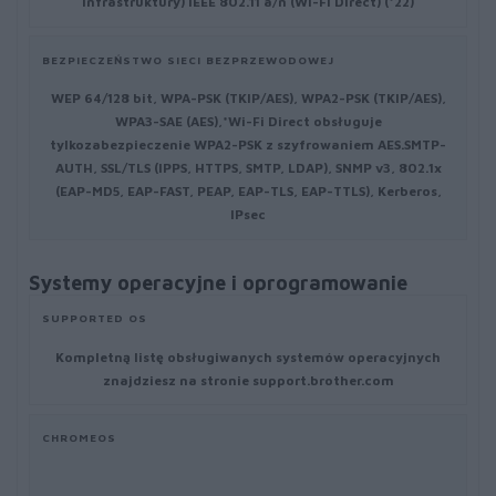
infrastruktury) IEEE 802.11 a/n (Wi-Fi Direct) (*22)
BEZPIECZEŃSTWO SIECI BEZPRZEWODOWEJ
WEP 64/128 bit, WPA-PSK (TKIP/AES), WPA2-PSK (TKIP/AES),
WPA3-SAE (AES),*Wi-Fi Direct obsługuje
tylkozabezpieczenie WPA2-PSK z szyfrowaniem AES.SMTP-
AUTH, SSL/TLS (IPPS, HTTPS, SMTP, LDAP), SNMP v3, 802.1x
(EAP-MD5, EAP-FAST, PEAP, EAP-TLS, EAP-TTLS), Kerberos,
IPsec
Systemy operacyjne i oprogramowanie
SUPPORTED OS
Kompletną listę obsługiwanych systemów operacyjnych
znajdziesz na stronie support.brother.com
CHROMEOS