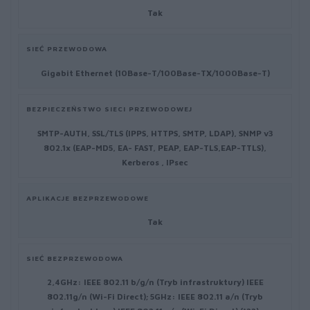
Tak
SIEĆ PRZEWODOWA
Gigabit Ethernet (10Base-T/100Base-TX/1000Base-T)
BEZPIECZEŃSTWO SIECI PRZEWODOWEJ
SMTP-AUTH, SSL/TLS (IPPS, HTTPS, SMTP, LDAP), SNMP v3
802.1x (EAP-MD5, EA- FAST, PEAP, EAP-TLS,EAP-TTLS),
Kerberos , IPsec
APLIKACJE BEZPRZEWODOWE
Tak
SIEĆ BEZPRZEWODOWA
2,4GHz: IEEE 802.11 b/g/n (Tryb infrastruktury) IEEE
802.11g/n (Wi-Fi Direct); 5GHz: IEEE 802.11 a/n (Tryb