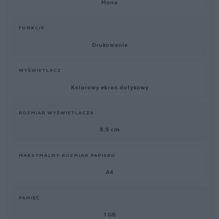
Mono
FUNKCJE
Drukowanie
WYŚWIETLACZ
Kolorowy ekran dotykowy
ROZMIAR WYŚWIETLACZA
8,9 cm
MAKSYMALNY ROZMIAR PAPIERU
A4
PAMIĘĆ
1 GB