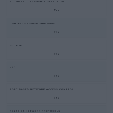
AUTOMATIC INTRUSION DETECTION
Tak
DIGITALLY-SIGNED FIRMWARE
Tak
FILTR IP
Tak
NFC
Tak
PORT BASED NETWORK ACCESS CONTROL
Tak
RESTRICT NETWORK PROTOCOLS