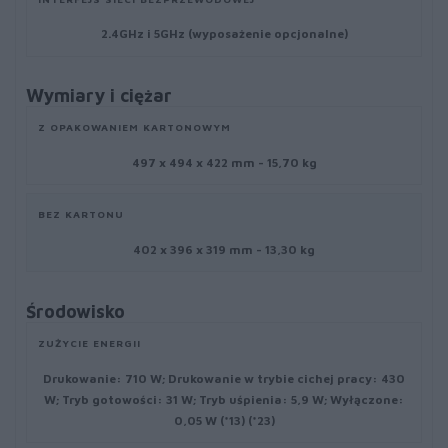
2.4GHz i 5GHz (wyposażenie opcjonalne)
Wymiary i ciężar
Z OPAKOWANIEM KARTONOWYM
497 x 494 x 422 mm - 15,70 kg
BEZ KARTONU
402 x 396 x 319 mm - 13,30 kg
Środowisko
ZUŻYCIE ENERGII
Drukowanie: 710 W; Drukowanie w trybie cichej pracy: 430
W; Tryb gotowości: 31 W; Tryb uśpienia: 5,9 W; Wyłączone:
0,05 W (*13) (*23)