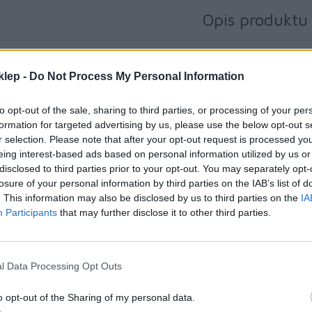
Opis produktu
klep -
Do Not Process My Personal Information
UWA
to opt-out of the sale, sharing to third parties, or processing of your per
Urządzenie sprzedawane jest bez do
formation for targeted advertising by us, please use the below opt-out s
zakupie interesujących Cię doda
r selection. Please note that after your opt-out request is processed y
eing interest-based ads based on personal information utilized by us or
disclosed to third parties prior to your opt-out. You may separately opt-
losure of your personal information by third parties on the IAB’s list of
Opis
. This information may also be disclosed by us to third parties on the
IA
Drukuj oferty, faktury i inne dokumenty w terenie oraz usprawnij pracę d
Participants
that may further disclose it to other third parties.
dostaw i sektora służb publicz
Drukarka PJ-823 z łącznością USB pozwala na wydruk dokumentów A4 w d
małe, że zmieści się w teczce lub torbie na laptopa, może być ró
l Data Processing Opt Outs
Technologia druku termicznego w rozdzielczości 300 x 300 dpi zapewni
stron na minutę.
o opt-out of the Sharing of my personal data.
Drukarka PJ-823 jest kompatybilna z szeroką gamą mobilnych i