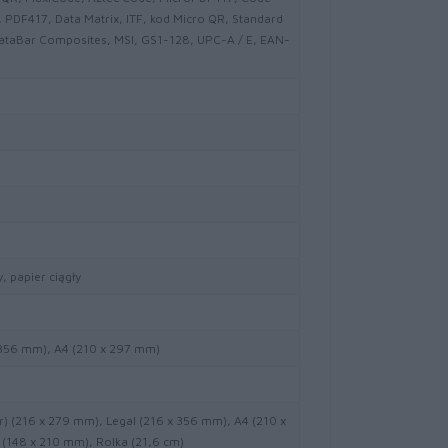
, PDF417, Data Matrix, ITF, kod Micro QR, Standard
DataBar Composites, MSI, GS1-128, UPC-A / E, EAN-
, papier ciągły
 356 mm), A4 (210 x 297 mm)
r) (216 x 279 mm), Legal (216 x 356 mm), A4 (210 x
(148 x 210 mm), Rolka (21,6 cm)