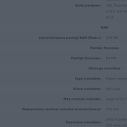
Kody paskowe:
128, Postnet
2 of 5, GS1 
8/13
RAM
Zainstalowana pamięć RAM (Maks.):
256 MB
Pamięć fleszowa
Pamięć fleszowa:
64 MB
Obsługa nośników
Typy nośników:
Papier zwykły
Klasa nośników:
A4/Legal
Max rozmiar nośnika:
Legal (216 x
Maksymalny rozmiar nośnika (standardowo):
216 mm
ANSI A (Lette
Rozmiary nośników:
297 mm), A5 