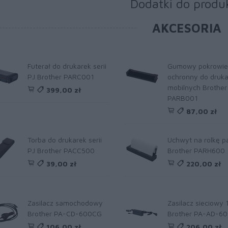
Dodatki do produ
AKCESORIA
Futerał do drukarek serii
Gumowy pokrowie
PJ Brother PARC001
ochronny do druka
mobilnych Brother
399,00 zł
PARB001
87,00 zł
Torba do drukarek serii
Uchwyt na rolkę p
PJ Brother PACC500
Brother PARH600
39,00 zł
220,00 zł
Zasilacz samochodowy
Zasilacz sieciowy
Brother PA-CD-600CG
Brother PA-AD-6
106,00 zł
206,00 zł