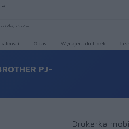
 59
ualności
O nas
Wynajem drukarek
Lea
ROTHER PJ-
Drukarka mobi