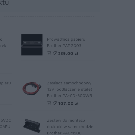
ktu
c
Prowadnica papieru
rek
Brother PAPG003
239,00 zł
apieru
Zasilacz samochodowy
12V (podłączenie stałe)
Brother PA-CD-600WR
107,00 zł
 15VDC
Zestaw do montażu
00AEU
drukarki w samochodzie
Brother PACM500