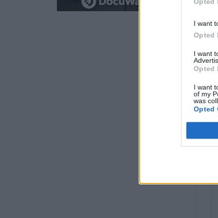
Opted 
I want t
Opted 
I want 
Advertis
Opted 
I want t
of my P
was col
Opted 