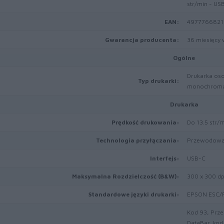
str/min - US
EAN:
4977766821
Gwarancja producenta:
36 miesięcy 
Ogólne
Drukarka oso
Typ drukarki:
monochroma
Drukarka
Prędkość drukowania:
Do 13.5 str/
Technologia przyłączania:
Przewodow
Interfejs:
USB-C
Maksymalna Rozdzielczość (B&W):
300 x 300 dp
Standardowe języki drukarki:
EPSON ESC/P,
Kod 93, Prze
DataBar, kod