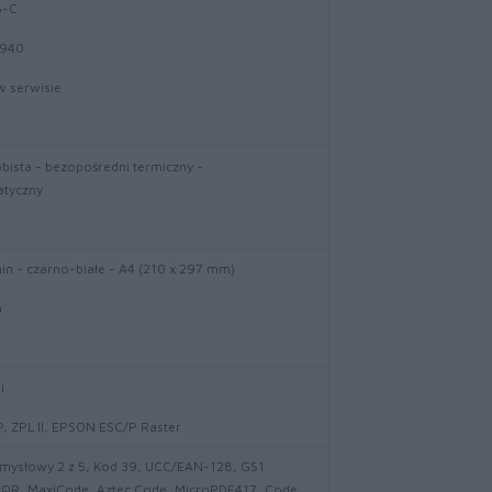
B-C
940
w serwisie
bista - bezopośredni termiczny -
tyczny
min - czarno-białe - A4 (210 x 297 mm)
a
i
 ZPL II, EPSON ESC/P Raster
mysłowy 2 z 5, Kod 39, UCC/EAN-128, GS1
 QR, MaxiCode, Aztec Code, MicroPDF417, Code