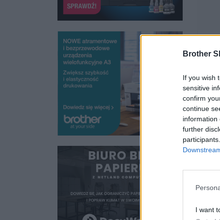
Brother S
If you wish 
sensitive in
confirm you
continue se
information 
further disc
participants
Downstream 
Persona
I want t