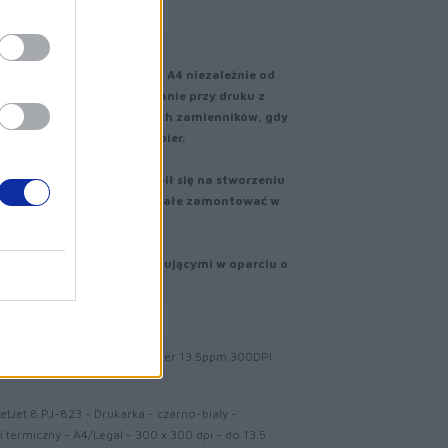
aży
erenie
wanie dokumentów formatu A4 niezależnie od
edyne niezawodne rozwiązanie przy druku z
y nie muszą kupować drogich zamienników, gdy
ędnym materiałem jest papier.
s rozwoju i produkcji skupił się na stworzeniu
orbie na komputer albo na stałe zamontować w
uterami i laptopami pracującymi w oparciu o
 systemem Android.
823 A4 Mobile Thermal Printer 13.5ppm 300DPI
etJet 8 PJ-823 - Drukarka - czarno-biały -
 termiczny - A4/Legal - 300 x 300 dpi - do 13.5