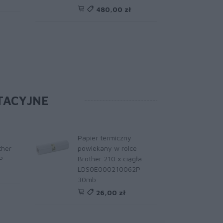
480,00 zł
TACYJNE
Papier termiczny
ther
powlekany w rolce
P
Brother 210 x ciągła
LDS0E000210062P
30mb
26,00 zł