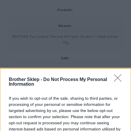
Produkt:
Nazwa:
BROTHER Top Coated Thermal A4 Paper 25 years + black marker
75g
EAN:
5014047601170
Brother Sklep -
Do Not Process My Personal
Information
Gwarancja producenta:
12 miesięcy w serwisie
If you wish to opt-out of the sale, sharing to third parties, or
processing of your personal or sensitive information for
targeted advertising by us, please use the below opt-out
section to confirm your selection. Please note that after your
opt-out request is processed you may continue seeing
interest-based ads based on personal information utilized by