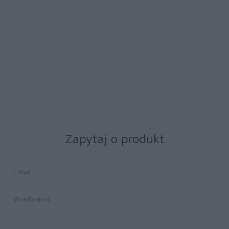
39 zł
39 zł
Papier fotograficzny
Papier fotograficzny
Brother BP71GA4 20ark
Brother BP71GA4 20ark
błyszczący A4
błyszczący A4
Zapytaj o produkt