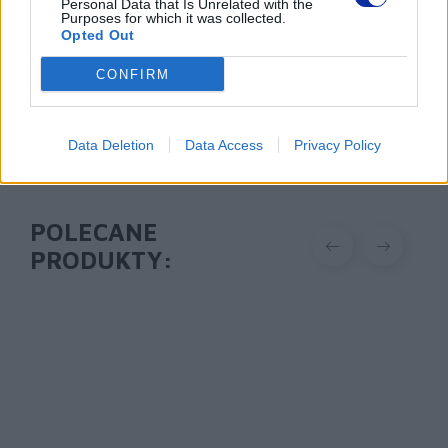
Personal Data that Is Unrelated with the
https://brother.pl
Purposes for which it was collected.
Opted Out
Pomoc techniczna
CONFIRM
https://www.brother.pl/support
Data Deletion
Data Access
Privacy Policy
POLECANE
PRODUKTY: