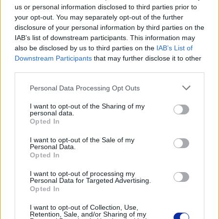
Informacje handlowe
us or personal information disclosed to third parties prior to
your opt-out. You may separately opt-out of the further
disclosure of your personal information by third parties on the
IAB’s list of downstream participants. This information may
Kod producenta
also be disclosed by us to third parties on the
IAB’s List of
Downstream Participants
that may further disclose it to other
LDP6E297210000P
third parties.
Personal Data Processing Opt Outs
Dane producenta
I want to opt-out of the Sharing of my
Brother Central and Eastern Europe GmbH
personal data.
Am Euro Platz 2/2/M1,
Opted In
1120 Wiedeń, Austria
https://global.brother
I want to opt-out of the Sale of my
Personal Data.
Opted In
Podmiot odpowiedzialny
I want to opt-out of processing my
Personal Data for Targeted Advertising.
Brother Polska
Opted In
ul. Marynarska 15
02-674 Warszawa
I want to opt-out of Collection, Use,
tel. (22) 441 63 00
Retention, Sale, and/or Sharing of my