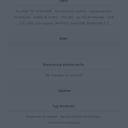
Opis:
Brother TD-2135NWB - Drukarka do etykiet - bezopośredni
termiczny - wałek (6,3 cm) - 300 dpi - do 152.4 mm/sek - USB
2.0, LAN, szeregowe, Wi-Fi(n), host USB, Bluetooth 5.2
EAN:
Gwarancja producenta:
36 miesięcy w serwisie
Ogólne
Typ drukarki:
Drukarka do etykiet - bezopośredni termiczny -
monochromatyczny