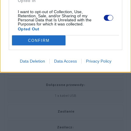
Opted In
Rozszerzenie / połączenie
I want to opt-out of Collection, Use,
Retention, Sale, and/or Sharing of my
Personal Data that Is Unrelated with the
Purposes for which it was collected.
Połączenia:
Opted Out
1 x RS-232C
CONFIRM
1 x USB 2.0
1 x LAN
1 x USB host
Data Deletion
Data Access
Privacy Policy
Różne
Dołączone przewody:
1 x kabel USB
Zasilanie
Zasilacz: