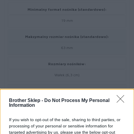
Minimalny format nośnika (standardowo):
19 mm
Maksymalny rozmiar nośnika (standardowo):
63 mm
Rozmiary nośników:
Wałek (6,3 cm)
Maks. szerokość druku:
Brother Sklep -
Do Not Process My Personal
56 mm
Information
Maks. długość druku:
If you wish to opt-out of the sale, sharing to third parties, or
processing of your personal or sensitive information for
1 m
targeted advertising by us, please use the below opt-out