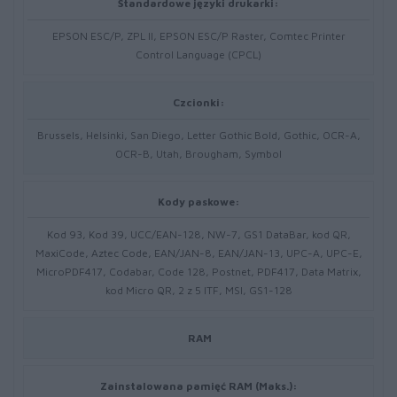
Standardowe języki drukarki:
EPSON ESC/P, ZPL II, EPSON ESC/P Raster, Comtec Printer
Control Language (CPCL)
Czcionki:
Brussels, Helsinki, San Diego, Letter Gothic Bold, Gothic, OCR-A,
OCR-B, Utah, Brougham, Symbol
Kody paskowe:
Kod 93, Kod 39, UCC/EAN-128, NW-7, GS1 DataBar, kod QR,
MaxiCode, Aztec Code, EAN/JAN-8, EAN/JAN-13, UPC-A, UPC-E,
MicroPDF417, Codabar, Code 128, Postnet, PDF417, Data Matrix,
kod Micro QR, 2 z 5 ITF, MSI, GS1-128
RAM
Zainstalowana pamięć RAM (Maks.):