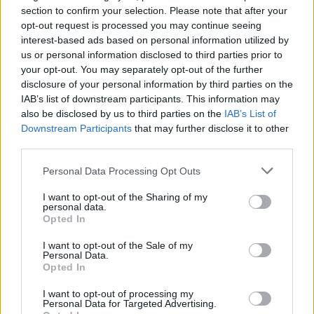
section to confirm your selection. Please note that after your
opt-out request is processed you may continue seeing
Maks.średnica zewnętrzna roli:
interest-based ads based on personal information utilized by
127 mm
us or personal information disclosed to third parties prior to
your opt-out. You may separately opt-out of the further
disclosure of your personal information by third parties on the
Podajniki nośników:
IAB’s list of downstream participants. This information may
also be disclosed by us to third parties on the
IAB’s List of
1 x ręczny - 1 rolka - wałek (6,3 cm)
Downstream Participants
that may further disclose it to other
third parties.
Praca w sieci
Personal Data Processing Opt Outs
Praca w sieci:
I want to opt-out of the Sharing of my
personal data.
Serwer wydruków
Opted In
I want to opt-out of the Sale of my
Personal Data.
Protokoły zabezpieczeń i charakterystyka:
Opted In
SSL, WEP, WPA-PSK, TLS, 802.1x, WPA2-PSK, TKIP, AES, EAP-
I want to opt-out of processing my
TTLS, EAP-TLS, PEAP, EAP-FAST, SNMP 3, WPA3-SAE
Personal Data for Targeted Advertising.