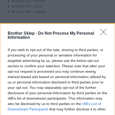
Brother DCP-J415W
Brother MFC-J220
Brother MFC-J265W
Brother Sklep -
Do Not Process My Personal
Informacje handlowe
Information
If you wish to opt-out of the sale, sharing to third parties, or
processing of your personal or sensitive information for
targeted advertising by us, please use the below opt-out
Kod producenta
section to confirm your selection. Please note that after your
LC985RBWBP
opt-out request is processed you may continue seeing
interest-based ads based on personal information utilized by
us or personal information disclosed to third parties prior to
Dane producenta
your opt-out. You may separately opt-out of the further
disclosure of your personal information by third parties on the
Brother Central and Eastern Europe GmbH
IAB’s list of downstream participants. This information may
Am Euro Platz 2/2/M1,
also be disclosed by us to third parties on the
IAB’s List of
1120 Wiedeń, Austria
Downstream Participants
that may further disclose it to other
https://global.brother
third parties.