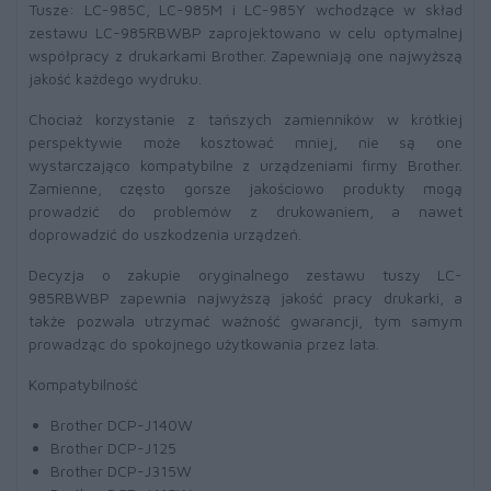
Tusze: LC-985C, LC-985M i LC-985Y wchodzące w skład
zestawu LC-985RBWBP zaprojektowano w celu optymalnej
współpracy z drukarkami Brother. Zapewniają one najwyższą
jakość każdego wydruku.
Chociaż korzystanie z tańszych zamienników w krótkiej
perspektywie może kosztować mniej, nie są one
wystarczająco kompatybilne z urządzeniami firmy Brother.
Zamienne, często gorsze jakościowo produkty mogą
prowadzić do problemów z drukowaniem, a nawet
doprowadzić do uszkodzenia urządzeń.
Decyzja o zakupie oryginalnego zestawu tuszy LC-
985RBWBP zapewnia najwyższą jakość pracy drukarki, a
także pozwala utrzymać ważność gwarancji, tym samym
prowadząc do spokojnego użytkowania przez lata.
Kompatybilność
Brother DCP-J140W
Brother DCP-J125
Brother DCP-J315W