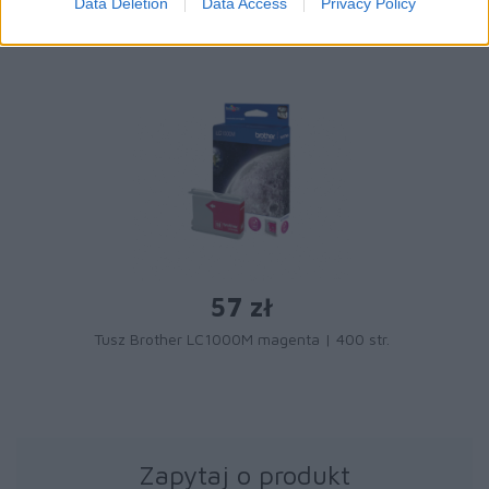
Data Deletion
Data Access
Privacy Policy
57 zł
Tusz Brother LC1000M magenta | 400 str.
Zapytaj o produkt