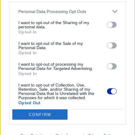
Podmiot odpowiedzialny
Personal Data Processing Opt Outs
Brother Polska
I want to opt-out of the Sharing of my
personal data.
ul. Marynarska 15
Opted In
02-674 Warszawa
tel. (22) 441 63 00
I want to opt-out of the Sale of my
https://brother.pl
Personal Data.
Opted In
Pomoc techniczna
I want to opt-out of processing my
Personal Data for Targeted Advertising.
Opted In
https://www.brother.pl/support
I want to opt-out of Collection, Use,
Retention, Sale, and/or Sharing of my
Personal Data that Is Unrelated with the
Purposes for which it was collected.
Opted Out
POLECANE
CONFIRM
PRODUKTY: