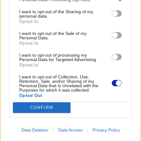
ul. Marynarska 15
02-674 Warszawa
I want to opt-out of the Sharing of my
personal data.
tel. (22) 441 63 00
Opted In
https://brother.pl
I want to opt-out of the Sale of my
Personal Data.
Pomoc techniczna
Opted In
https://www.brother.pl/support
I want to opt-out of processing my
Personal Data for Targeted Advertising.
Opted In
I want to opt-out of Collection, Use,
Retention, Sale, and/or Sharing of my
Personal Data that Is Unrelated with the
Purposes for which it was collected.
POLECANE
Opted Out
PRODUKTY:
CONFIRM
Data Deletion
Data Access
Privacy Policy