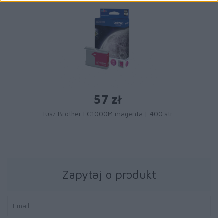
57 zł
Tusz Brother LC1000M magenta | 400 str.
Zapytaj o produkt