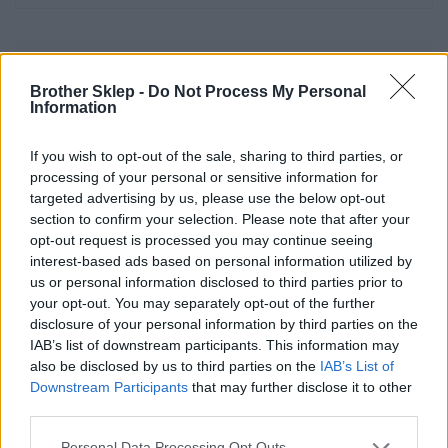
Informacje handlowe
Brother Sklep -
Do Not Process My Personal
Information
If you wish to opt-out of the sale, sharing to third parties, or
Kod producenta
processing of your personal or sensitive information for
targeted advertising by us, please use the below opt-out
LC985M
section to confirm your selection. Please note that after your
opt-out request is processed you may continue seeing
Dane producenta
interest-based ads based on personal information utilized by
us or personal information disclosed to third parties prior to
Brother Central and Eastern Europe GmbH
your opt-out. You may separately opt-out of the further
Am Euro Platz 2/2/M1,
disclosure of your personal information by third parties on the
1120 Wiedeń, Austria
IAB’s list of downstream participants. This information may
https://global.brother
also be disclosed by us to third parties on the
IAB’s List of
Downstream Participants
that may further disclose it to other
Podmiot odpowiedzialny
third parties.
Brother Polska
Personal Data Processing Opt Outs