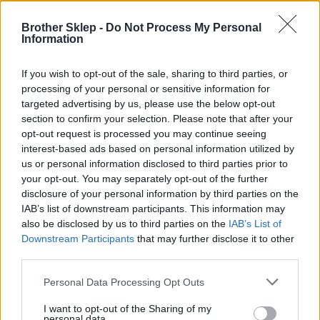
Brother Sklep -
Do Not Process My Personal
Information
Kod producenta
LC229XLBK
If you wish to opt-out of the sale, sharing to third parties, or
processing of your personal or sensitive information for
targeted advertising by us, please use the below opt-out
Dane producenta
section to confirm your selection. Please note that after your
Brother Central and Eastern Europe GmbH
opt-out request is processed you may continue seeing
Am Euro Platz 2/2/M1,
interest-based ads based on personal information utilized by
1120 Wiedeń, Austria
us or personal information disclosed to third parties prior to
https://global.brother
your opt-out. You may separately opt-out of the further
disclosure of your personal information by third parties on the
IAB’s list of downstream participants. This information may
Podmiot odpowiedzialny
also be disclosed by us to third parties on the
IAB’s List of
Downstream Participants
that may further disclose it to other
Brother Polska
third parties.
ul. Marynarska 15
02-674 Warszawa
Personal Data Processing Opt Outs
tel. (22) 441 63 00
https://brother.pl
I want to opt-out of the Sharing of my
personal data.