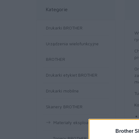
Kategorie
Drukarki BROTHER
W
ry
Urządzenia wielofunkcyjne
Ch
pr
BROTHER
Or
Drukarki etykiet BROTHER
za
mo
Drukarki mobilne
Tu
Ko
Skanery BROTHER
Materiały eksploatacyjne
Brother S
Tonery BROTHER