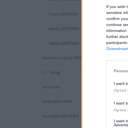
If you wish 
sensitive in
Tusze BROTHER
confirm you
continue se
Bębny BROTHER
information 
further disc
participants
Taśmy BROTHER
Downstream 
Akcesoria i opcje BROTHER
Persona
Usługi
I want t
Archiwum
Opted 
Outlet BROTHER
I want t
Opted 
Wynajem BROTHER
I want 
Advertis