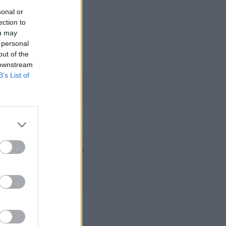
sonal or
ection to
ou may
 personal
out of the
 downstream
B’s List of
owe
ral and Eastern Europe GmbH
z 2/2/M1,
 Austria
l.brother
ka
ka 15
szawa