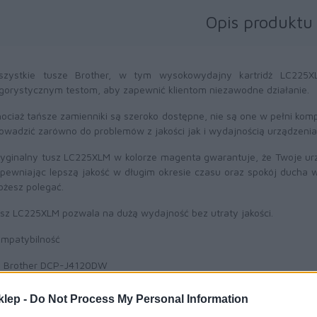
Opis produktu
szystkie tusze Brother, w tym wysokowydajny kartridż LC225
gorystycznym testom, aby zapewnić klientom niezawodne działanie.
ociaż tańsze zamienniki są szeroko dostępne, nie są one w pełni komp
owadzić zarówno do problemów z jakości jak i wydajnością urządzeni
yginalny tusz LC225XLM w kolorze magenta gwarantuje, że Twoje ur
pewniając lepszą jakość w długim okresie czasu oraz spokój ducha 
żesz polegać.
sz LC225XLM pozwala na dużą wydajność bez utraty jakości.
mpatybilność
Brother DCP-J4120DW
Brother MFC-J5320DW
Brother MFC-J4420DW
klep -
Do Not Process My Personal Information
Brother MFC-J5620DW