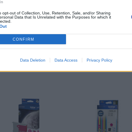
In
tel. (22) 441
https://broth
o opt-out of Collection, Use, Retention, Sale, and/or Sharing
ersonal Data that Is Unrelated with the Purposes for which it
Pomoc techniczna
https://www.
lected.
Out
CONFIRM
POLECANE PRODUKTY:
Data Deletion
Data Access
Privacy Policy