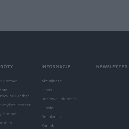
KRÓTY
INFORMACJE
NEWSLETTER
i Brother
Aktualności
enia
O nas
unkcyjne Brother
Dostawa i płatności
i etykiet Brother
Leasing
y Brother
Regulamin
Brother
Kontakt