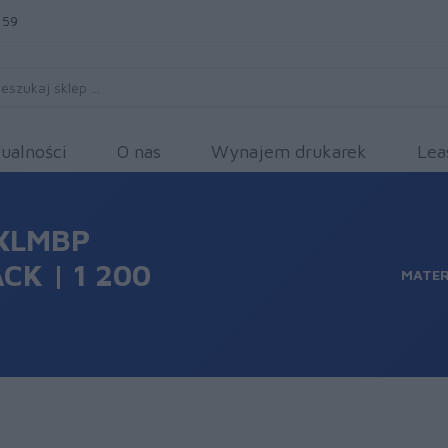
 59
ualności
O nas
Wynajem drukarek
Lea
XLMBP
CK | 1 200
MATER