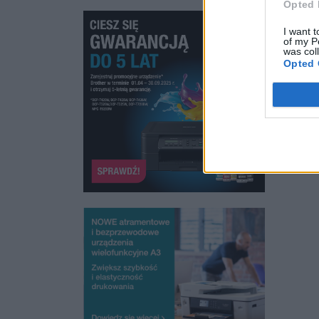
Opted 
I want t
of my P
was col
Opted 