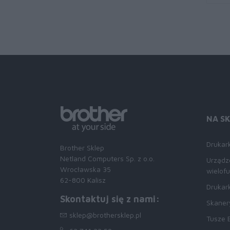
NA S
Drukark
Brother Sklep
Netland Computers Sp. z o.o.
Urządz
Wrocławska 35
wielof
62-800 Kalisz
Drukark
Skontaktuj się z nami:
Skaner
sklep@brothersklep.pl
Tusze 