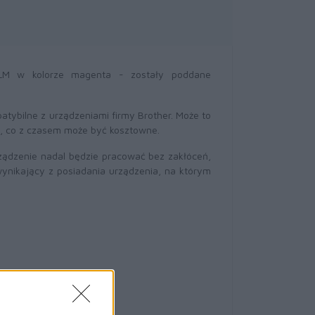
XLM w kolorze magenta - zostały poddane
atybilne z urządzeniami firmy Brother. Może to
a, co z czasem może być kosztowne.
ządzenie nadal będzie pracować bez zakłóceń,
wynikający z posiadania urządzenia, na którym