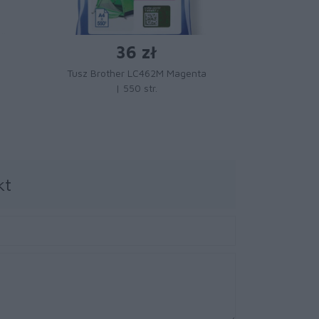
36 zł
Tusz Bro
Tusz Brother LC462M Magenta
magenta
| 550 str.
J233
J3530DW
kt