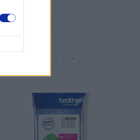
 63 00
er.pl
brother.pl/support