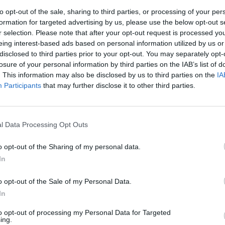
Brother MFC-J4620DW
to opt-out of the sale, sharing to third parties, or processing of your per
Brother MFC-J5625DW
formation for targeted advertising by us, please use the below opt-out s
Brother MFC-J4625DW
r selection. Please note that after your opt-out request is processed y
Brother MFC-J5720DW
eing interest-based ads based on personal information utilized by us or
disclosed to third parties prior to your opt-out. You may separately opt-
losure of your personal information by third parties on the IAB’s list of
. This information may also be disclosed by us to third parties on the
IA
Participants
that may further disclose it to other third parties.
Informacje handl
l Data Processing Opt Outs
Kod producenta
LC225XLMBP
o opt-out of the Sharing of my personal data.
Brother Cent
In
Am Euro Plat
Dane producenta
1120 Wiedeń,
o opt-out of the Sale of my Personal Data.
https://globa
In
Brother Pols
ul. Marynars
to opt-out of processing my Personal Data for Targeted
ing.
Podmiot odpowiedzialny
02-674 War