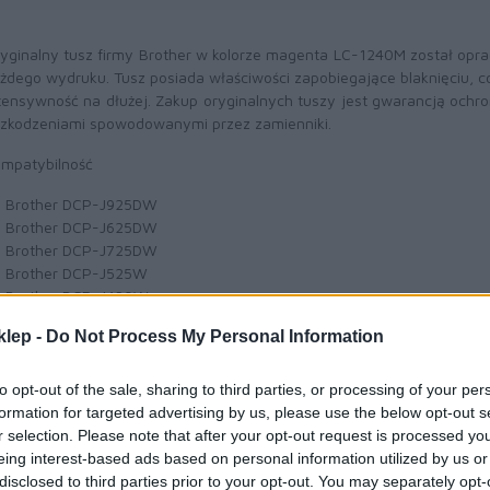
yginalny tusz firmy Brother w kolorze magenta LC-1240M został opr
żdego wydruku. Tusz posiada właściwości zapobiegające blaknięciu, c
tensywność na dłużej. Zakup oryginalnych tuszy jest gwarancją och
zkodzeniami spowodowanymi przez zamienniki.
mpatybilność
Brother DCP-J925DW
Brother DCP-J625DW
Brother DCP-J725DW
Brother DCP-J525W
Brother DCP-J430W
Brother DCP-J5910DW
klep -
Do Not Process My Personal Information
to opt-out of the sale, sharing to third parties, or processing of your per
formation for targeted advertising by us, please use the below opt-out s
Informacje handl
r selection. Please note that after your opt-out request is processed y
eing interest-based ads based on personal information utilized by us or
disclosed to third parties prior to your opt-out. You may separately opt-