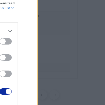
 downstream
B’s List of
ral and Eastern Europe GmbH
z 2/2/M1,
 Austria
l.brother
ka
ka 15
szawa
 63 00
er.pl
brother.pl/support