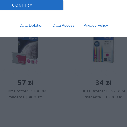
CONFIRM
Data Deletion
Data Access
Privacy Policy
57 zł
34 zł
Tusz Brother LC1000M
Tusz Brother LC525XLM
magenta | 400 str.
magenta | 1 300 str.