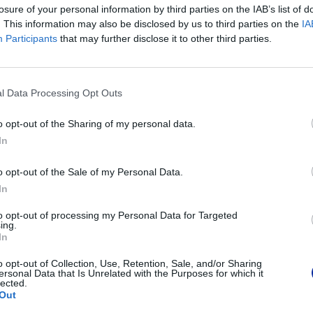
losure of your personal information by third parties on the IAB’s list of
Kod producenta
LC1240M
. This information may also be disclosed by us to third parties on the
IA
Participants
that may further disclose it to other third parties.
Brother Cent
Am Euro Plat
Dane producenta
1120 Wiedeń,
https://globa
l Data Processing Opt Outs
Brother Pols
o opt-out of the Sharing of my personal data.
ul. Marynars
In
Podmiot odpowiedzialny
02-674 War
tel. (22) 441
o opt-out of the Sale of my Personal Data.
https://broth
In
Pomoc techniczna
https://www.
to opt-out of processing my Personal Data for Targeted
ing.
In
o opt-out of Collection, Use, Retention, Sale, and/or Sharing
ersonal Data that Is Unrelated with the Purposes for which it
POLECANE PRODUKTY:
lected.
Out