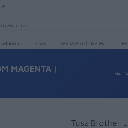
 59
ualności
O nas
Wynajem drukarek
Lea
0M MAGENTA |
MATER
Tusz Brother