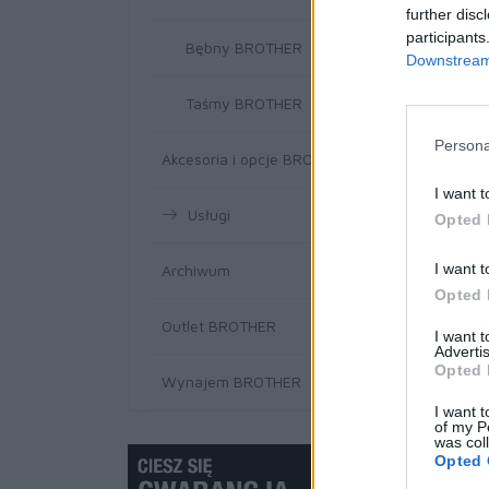
further disc
participants
Bębny BROTHER
Downstream 
Taśmy BROTHER
Persona
Akcesoria i opcje BROTHER
I want t
Usługi
Opted 
I want t
Archiwum
Opted 
Outlet BROTHER
I want 
Advertis
Opted 
Wynajem BROTHER
I want t
of my P
was col
Opted 