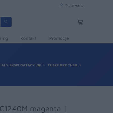
Moje konto
sing
Kontakt
Promocje
IAŁY EKSPLOATACYJNE
TUSZE BROTHER
 LC1240M magenta |