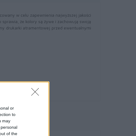
acowany w celu zapewnienia najwyższej jakości
o sprawia, że kolory są żywe i zachowują swoją
rony drukarki atramentowej przed ewentualnymi
sonal or
ection to
owe
ou may
 personal
out of the