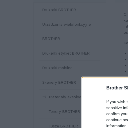
Drukarki BROTHER
Or
ka
Urządzenia wielofunkcyjne
in
us
BROTHER
Ko
Drukarki etykiet BROTHER
Drukarki mobilne
Skanery BROTHER
Brother S
Materiały eksploatacyjne
If you wish 
sensitive in
Tonery BROTHER
confirm you
continue se
Tusze BROTHER
information 