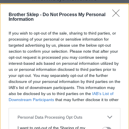
Brother Sklep -
Do Not Process My Personal
Information
Kod producenta
If you wish to opt-out of the sale, sharing to third parties, or
LC1240BKBP2
processing of your personal or sensitive information for
targeted advertising by us, please use the below opt-out
Dane producenta
section to confirm your selection. Please note that after your
opt-out request is processed you may continue seeing
Brother Central and Eastern Europe GmbH
interest-based ads based on personal information utilized by
Am Euro Platz 2/2/M1,
us or personal information disclosed to third parties prior to
1120 Wiedeń, Austria
your opt-out. You may separately opt-out of the further
https://global.brother
disclosure of your personal information by third parties on the
IAB’s list of downstream participants. This information may
Podmiot odpowiedzialny
also be disclosed by us to third parties on the
IAB’s List of
Downstream Participants
that may further disclose it to other
Brother Polska
third parties.
ul. Marynarska 15
02-674 Warszawa
Personal Data Processing Opt Outs
tel. (22) 441 63 00
I want to opt-out of the Sharing of my
https://brother.pl