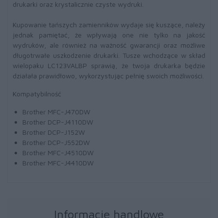
drukarki oraz krystalicznie czyste wydruki.
Kupowanie tańszych zamienników wydaje się kuszące, należy
jednak pamiętać, że wpływają one nie tylko na jakość
wydruków, ale również na ważność gwarancji oraz możliwe
długotrwałe uszkodzenie drukarki. Tusze wchodzące w skład
wielopaku LC123VALBP sprawią, że twoja drukarka będzie
działała prawidłowo, wykorzystując pełnię swoich możliwości.
Kompatybilność
Brother MFC-J470DW
Brother DCP-J4110DW
Brother DCP-J152W
Brother DCP-J552DW
Brother MFC-J4510DW
Brother MFC-J4410DW
Informacje handlowe