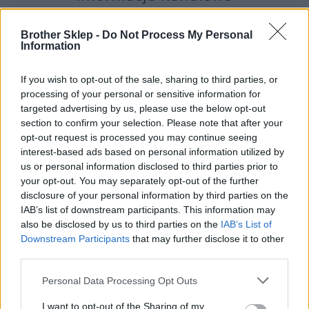
Brother Sklep -
Do Not Process My Personal
Information
Kod producenta
If you wish to opt-out of the sale, sharing to third parties, or
LC123VALBP
processing of your personal or sensitive information for
targeted advertising by us, please use the below opt-out
Dane producenta
section to confirm your selection. Please note that after your
opt-out request is processed you may continue seeing
Brother Central and Eastern Europe GmbH
interest-based ads based on personal information utilized by
Am Euro Platz 2/2/M1,
us or personal information disclosed to third parties prior to
1120 Wiedeń, Austria
your opt-out. You may separately opt-out of the further
https://global.brother
disclosure of your personal information by third parties on the
IAB’s list of downstream participants. This information may
Podmiot odpowiedzialny
also be disclosed by us to third parties on the
IAB’s List of
Downstream Participants
that may further disclose it to other
Brother Polska
third parties.
ul. Marynarska 15
02-674 Warszawa
Personal Data Processing Opt Outs
tel. (22) 441 63 00
I want to opt-out of the Sharing of my
https://brother.pl