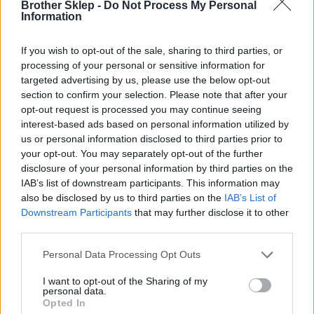
Brother Sklep -
Do Not Process My Personal
Information
LC121BK
If you wish to opt-out of the sale, sharing to third parties, or
Dane producenta
processing of your personal or sensitive information for
targeted advertising by us, please use the below opt-out
Brother Central and Eastern Europe GmbH
section to confirm your selection. Please note that after your
Am Euro Platz 2/2/M1,
opt-out request is processed you may continue seeing
1120 Wiedeń, Austria
interest-based ads based on personal information utilized by
https://global.brother
us or personal information disclosed to third parties prior to
your opt-out. You may separately opt-out of the further
Podmiot odpowiedzialny
disclosure of your personal information by third parties on the
IAB’s list of downstream participants. This information may
Brother Polska
also be disclosed by us to third parties on the
IAB’s List of
ul. Marynarska 15
Downstream Participants
that may further disclose it to other
02-674 Warszawa
third parties.
tel. (22) 441 63 00
https://brother.pl
Personal Data Processing Opt Outs
I want to opt-out of the Sharing of my
Pomoc techniczna
personal data.
Opted In