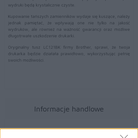
wydruki będą krystalicznie czyste.
Kupowanie tańszych zamienników wydaje się kuszące, należy
jednak pamiętać, że wpływają one nie tylko na jakość
wydruków, ale również na ważność gwarancji oraz możliwe
długotrwałe uszkodzenie drukarki.
Oryginalny tusz LC121BK firmy Brother, sprawi, że twoja
drukarka będzie działała prawidłowo, wykorzystując pełnię
swoich możliwości.
Informacje handlowe
Kod producenta