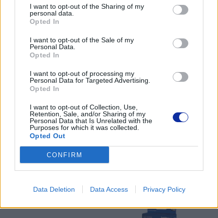
tel. (22) 441 63 00
I want to opt-out of the Sharing of my
personal data.
https://brother.pl
Opted In
I want to opt-out of the Sale of my
Pomoc techniczna
Personal Data.
Opted In
https://www.brother.pl/support
I want to opt-out of processing my
Personal Data for Targeted Advertising.
Opted In
I want to opt-out of Collection, Use,
Retention, Sale, and/or Sharing of my
POLECANE
Personal Data that Is Unrelated with the
Purposes for which it was collected.
PRODUKTY:
Opted Out
CONFIRM
Data Deletion
Data Access
Privacy Policy