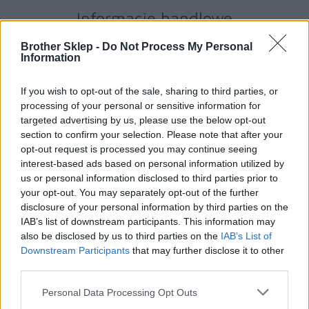
Informacje handlowe
Brother Sklep -
Do Not Process My Personal
Information
Kod producenta
If you wish to opt-out of the sale, sharing to third parties, or
BTD60BK
processing of your personal or sensitive information for
targeted advertising by us, please use the below opt-out
section to confirm your selection. Please note that after your
Dane producenta
opt-out request is processed you may continue seeing
interest-based ads based on personal information utilized by
Brother Central and Eastern Europe GmbH
us or personal information disclosed to third parties prior to
Am Euro Platz 2/2/M1,
your opt-out. You may separately opt-out of the further
1120 Wiedeń, Austria
disclosure of your personal information by third parties on the
https://global.brother
IAB’s list of downstream participants. This information may
also be disclosed by us to third parties on the
IAB’s List of
Podmiot odpowiedzialny
Downstream Participants
that may further disclose it to other
third parties.
Brother Polska
ul. Marynarska 15
Personal Data Processing Opt Outs
02-674 Warszawa