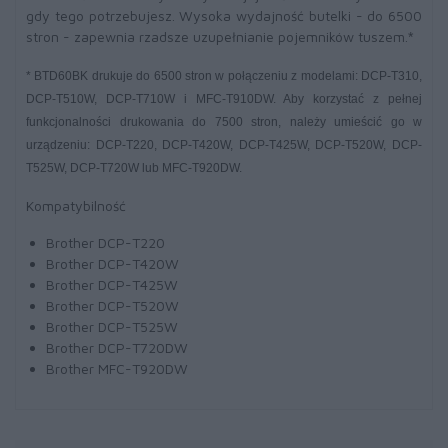
gdy tego potrzebujesz. Wysoka wydajność butelki - do 6500
stron - zapewnia rzadsze uzupełnianie pojemników tuszem.
*
* BTD60BK drukuje do 6500 stron w połączeniu z modelami: DCP-T310,
DCP-T510W, DCP-T710W i MFC-T910DW. Aby korzystać z pełnej
funkcjonalności drukowania do 7500 stron, należy umieścić go w
urządzeniu: DCP-T220, DCP-T420W, DCP-T425W, DCP-T520W, DCP-
T525W, DCP-T720W lub MFC-T920DW.
Kompatybilność
Brother DCP-T220
Brother DCP-T420W
Brother DCP-T425W
Brother DCP-T520W
Brother DCP-T525W
Brother DCP-T720DW
Brother MFC-T920DW