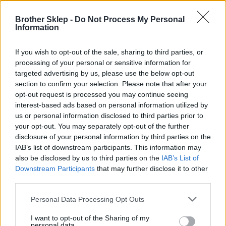
Brother Sklep -
Do Not Process My Personal
Information
Kod producenta
If you wish to opt-out of the sale, sharing to third parties, or
TN230C
processing of your personal or sensitive information for
targeted advertising by us, please use the below opt-out
section to confirm your selection. Please note that after your
Dane producenta
opt-out request is processed you may continue seeing
Brother Central and Eastern Europe GmbH
interest-based ads based on personal information utilized by
Am Euro Platz 2/2/M1,
us or personal information disclosed to third parties prior to
1120 Wiedeń, Austria
your opt-out. You may separately opt-out of the further
https://global.brother
disclosure of your personal information by third parties on the
IAB’s list of downstream participants. This information may
also be disclosed by us to third parties on the
IAB’s List of
Podmiot odpowiedzialny
Downstream Participants
that may further disclose it to other
third parties.
Brother Polska
ul. Marynarska 15
Personal Data Processing Opt Outs
02-674 Warszawa
tel. (22) 441 63 00
I want to opt-out of the Sharing of my
https://brother.pl
personal data.