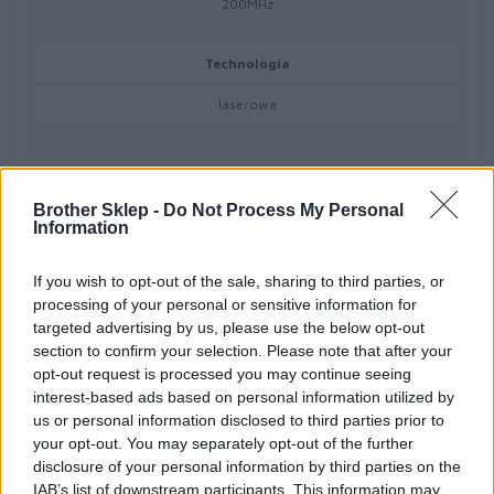
200MHz
Technologia
laserowa
Brother Sklep -
Do Not Process My Personal
Połączenie
Information
If you wish to opt-out of the sale, sharing to third parties, or
Lokalny interfejs
processing of your personal or sensitive information for
Hi-Speed USB 2.0
targeted advertising by us, please use the below opt-out
section to confirm your selection. Please note that after your
opt-out request is processed you may continue seeing
Interfejs sieci bezprzewodowej
interest-based ads based on personal information utilized by
us or personal information disclosed to third parties prior to
IEEE 802.11b/g/n
your opt-out. You may separately opt-out of the further
disclosure of your personal information by third parties on the
Połączenie
IAB’s list of downstream participants. This information may