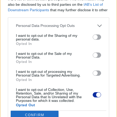
also be disclosed by us to third parties on the
IAB’s List of
Sieć bezprzewodowa
Downstream Participants
that may further disclose it to other
third parties.
Personal Data Processing Opt Outs
Kopiowanie
I want to opt-out of the Sharing of my
personal data.
Opted In
Rozdzielczość
I want to opt-out of the Sale of my
Personal Data.
do 600 x 600dpi
Opted In
I want to opt-out of processing my
Szybkość
Personal Data for Targeted Advertising.
Opted In
do 20 kopii na minutę
I want to opt-out of Collection, Use,
Retention, Sale, and/or Sharing of my
Współczynnik powiększenia/zmniejszenia
Personal Data that Is Unrelated with the
Purposes for which it was collected.
Opted Out
zmniejszanie lub zwiększanie rozmiaru dokumentu od 25% do
400% z skokiem co 1%
CONFIRM