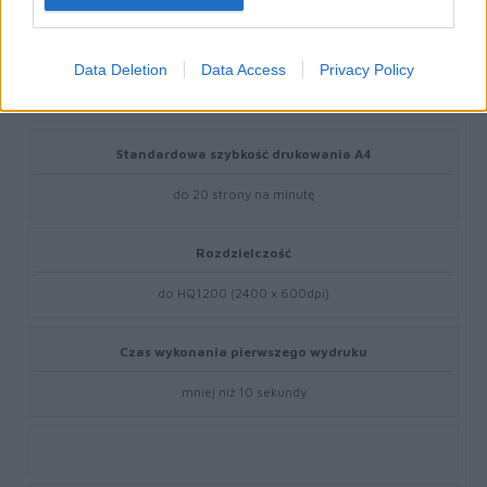
Data Deletion
Data Access
Privacy Policy
Drukowanie
Standardowa szybkość drukowania A4
do 20 strony na minutę
Rozdzielczość
do HQ1200 (2400 x 600dpi)
Czas wykonania pierwszego wydruku
mniej niż 10 sekundy