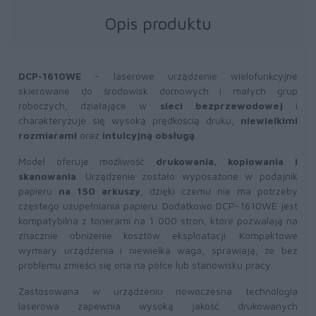
Opis produktu
DCP-1610WE
- laserowe urządzenie wielofunkcyjne
skierowane do środowisk domowych i małych grup
roboczych, działające w
sieci bezprzewodowej
i
charakteryzuje się wysoką prędkością druku,
niewielkimi
rozmiarami
oraz
intuicyjną obsługą
.
Model oferuje możliwość
drukowania, kopiowania i
skanowania
. Urządzenie zostało wyposażone w podajnik
papieru
na 150 arkuszy
, dzięki czemu nie ma potrzeby
częstego uzupełniania papieru. Dodatkowo DCP-1610WE jest
kompatybilna z tonerami na 1 000 stron, które pozwalają na
znacznie obniżenie kosztów eksploatacji. Kompaktowe
wymiary urządzenia i niewielka waga, sprawiają, że bez
problemu zmieści się ona na półce lub stanowisku pracy.
Zastosowana w urządzeniu nowoczesna technologia
laserowa zapewnia wysoką jakość drukowanych