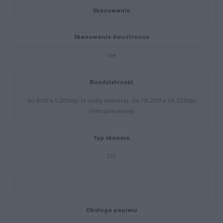
Skanowanie
Skanowanie dwustronne
nie
Rozdzielczość
do 600 x 1,200dpi (z szyby skanera), do 19,200 x 19,200dpi
(interpolowana)
Typ skanera
CIS
Obsługa papieru