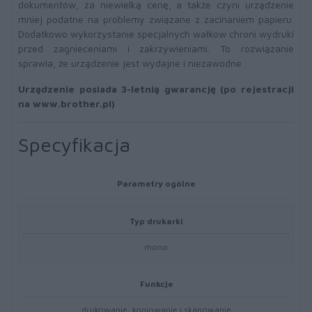
dokumentów, za niewielką cenę, a także czyni urządzenie
mniej podatne na problemy związane z zacinaniem papieru.
Dodatkowo wykorzystanie specjalnych wałków chroni wydruki
przed zagnieceniami i zakrzywieniami. To rozwiązanie
sprawia, że urządzenie jest wydajne i niezawodne
Urządzenie posiada 3-letnią gwarancję (po rejestracji
na www.brother.pl)
Specyfikacja
Parametry ogólne
Typ drukarki
mono
Funkcje
drukowanie, kopiowanie i skanowanie