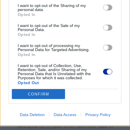
I want to opt-out of the Sharing of my
personal data.
Opted In
Połączenie
I want to opt-out of the Sale of my
Personal Data.
Opted In
Lokalny interfejs
I want to opt-out of processing my
Hi-Speed USB 2.0
Personal Data for Targeted Advertising.
Opted In
Połączenie
I want to opt-out of Collection, Use,
Retention, Sale, and/or Sharing of my
Personal Data that Is Unrelated with the
sieć bezprzewodowa
Purposes for which it was collected.
Opted Out
Interfejs sieci bezprzewodowej
CONFIRM
IEEE 802.11b/g/n
Data Deletion
Data Access
Privacy Policy
Bezpieczeństwo sieci bezprzewodowej
SMTP-AUTH, SSL/TLS (IPPS, HTTPS, SMTP, POP), SNMP v3