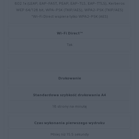
802.1x (LEAP, EAP-FAST, PEAP, EAP-TLS, EAP-TTLS), Kerberos
WEP 64/128 bit, WPA-PSK (TKIP/AES), WPA2-PSK (TKIP/AES)
*Wi-Fi Direct wspiera tylko WPA2-PSK (AES)
Wi-Fi Direct™
Tak
Drukowanie
Standardowa szybkość drukowania A4
18 strony na minutę
Czas wykonania pierwszego wydruku
Mniej niż 15.5 sekundy