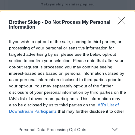
Maksymalny rozmiar papieru
A4
Brother Sklep -
Do Not Process My Personal
Information
Pamięć
If you wish to opt-out of the sale, sharing to third parties, or
256MB
processing of your personal or sensitive information for
targeted advertising by us, please use the below opt-out
Wyświetlacz
section to confirm your selection. Please note that after your
opt-out request is processed you may continue seeing
LCD
interest-based ads based on personal information utilized by
us or personal information disclosed to third parties prior to
your opt-out. You may separately opt-out of the further
Rozmiar wyświetlacza
disclosure of your personal information by third parties on the
16 znaków x 1 wiersz
IAB’s list of downstream participants. This information may
also be disclosed by us to third parties on the
IAB’s List of
Downstream Participants
that may further disclose it to other
Technologia
third parties.
LED
Personal Data Processing Opt Outs