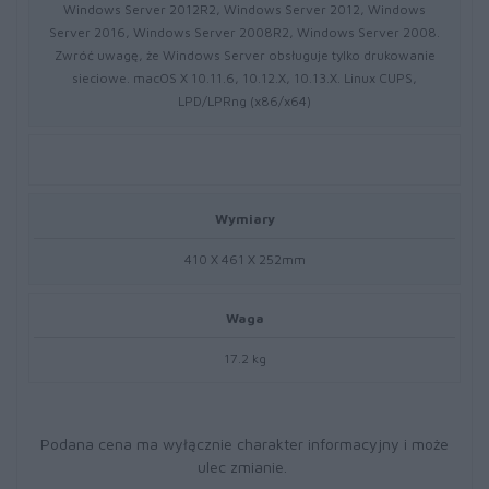
Windows Server 2012R2, Windows Server 2012, Windows
Server 2016, Windows Server 2008R2, Windows Server 2008.
Zwróć uwagę, że Windows Server obsługuje tylko drukowanie
sieciowe. macOS X 10.11.6, 10.12.X, 10.13.X. Linux CUPS,
LPD/LPRng (x86/x64)
Wymiary
410 X 461 X 252mm
Waga
17.2 kg
Podana cena ma wyłącznie charakter informacyjny i może
ulec zmianie.