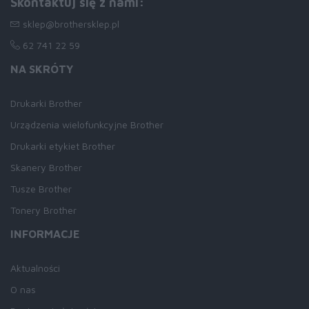
Skontaktuj się z nami:
sklep@brothersklep.pl
62 741 22 59
NA SKRÓTY
Drukarki Brother
Urządzenia wielofunkcyjne Brother
Drukarki etykiet Brother
Skanery Brother
Tusze Brother
Tonery Brother
INFORMACJE
Aktualności
O nas