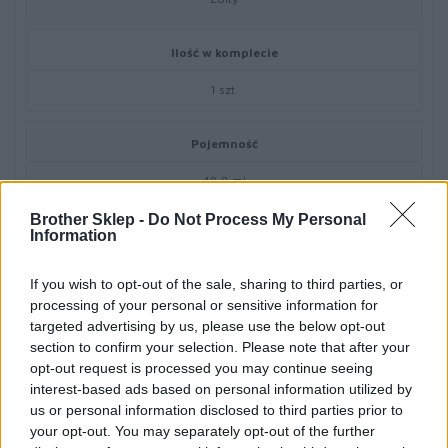
Ilość w komplecie
1 szt.
Pojemność
48.8 ml
Brother Sklep -
Do Not Process My Personal
Wydajność kasety tonera
Information
Duża Pojemność
If you wish to opt-out of the sale, sharing to third parties, or
processing of your personal or sensitive information for
Uzysk
targeted advertising by us, please use the below opt-out
section to confirm your selection. Please note that after your
Do 5000 stron
opt-out request is processed you may continue seeing
interest-based ads based on personal information utilized by
us or personal information disclosed to third parties prior to
Różne
your opt-out. You may separately opt-out of the further