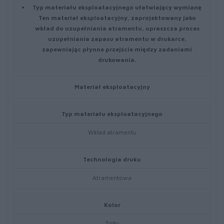
Typ materiału eksploatacyjnego ułatwiający wymianę
Ten materiał eksploatacyjny, zaprojektowany jako
wkład do uzupełniania atramentu, upraszcza proces
uzupełniania zapasu atramentu w drukarce,
zapewniając płynne przejście między zadaniami
drukowania.
Materiał eksploatacyjny
Typ materiału eksploatacyjnego
Wkład atramentu
Technologia druku
Atramentowa
Kolor
Żółty