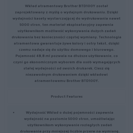
Wkład atramentowy Brother BTD100Y został
zaprojektowany z myślą o wydajnym drukowaniu. Dzięki
wydajności kasety wystarczającej do wydrukowania nawet
5000 stron, ten materiał eksploatacyjny zapewnia
użytkownikom możliwość wykonywania dużych zadań
drukowania bez konieczności częstej wymiany. Technologia
atramentowa gwarantuje żywe kolory i ostry tekst, dzięki
czemu nadaje się do użytku domowego i biurowego.
Pojemność 48,8 ml pozwala na dłuższe użytkowanie, co
czyni go ekonomicznym wyborem dla osób wymagających
stałej wydajności od swoich drukarek. Ciesz się
niezawodnym drukowaniem dzięki wkładowi
atramentowemu Brother BTD100Y.
Product Features
Wydajność
Wkład o dużej pojemności zapewnia
wydajność na poziomie 5000 stron, umożliwiając
użytkownikom wykonywanie rozległych zadań
drukowania przy mniejszej liczbie przerw na wymianę.