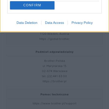
BTD100Y
CONFIRM
Dane producenta
Data Deletion
Data Access
Privacy Policy
Brother Central and Eastern Europe GmbH
Am Euro Platz 2/2/M1,
1120 Wiedeń, Austria
https://global.brother
Podmiot odpowiedzialny
Brother Polska
ul. Marynarska 15
02-674 Warszawa
tel. (22) 441 63 00
https://brother.pl
Pomoc techniczna
https://www.brother.pl/support