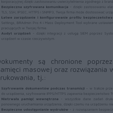
korporacyjnej dzięki zastosowaniu uwierzytelnienia zgodnego z bra
Bezpieczna szyfrowana komunikacja
- dzięki zastosowaniu ela
TLS, SSH, IPSEC, HTTPS i SNMP3, Twoja firma może dostosować urządz
Łatwe zarządzanie i konfigurowanie profilu bezpieczeństwa
Settings, BRAdmin Pro 4 i Mass Deployment Tool wybrane ustawien
pracujących w Twojej firmie.
Audyt urządzeń
- dzięki integracji z usługą SIEM poprzez Sysl
urządzeń w czasie rzeczywistym.
okumenty są chronione poprzez
amięci masowej oraz rozwiązania 
rukowania, tj.:
Szyfrowanie dokumentów podczas transmisji
– w trakcie prze
do urządzenia, szyfrowanie IPPS/HTTPS zapewnia bezpieczeństwo Two
Nietrwała pamięć wewnętrzna
- wszystkie dane zadań druk
ponownego uruchamiania urządzenia, dzięki czemu na urządzeniu nie
Bezpieczne udostępnianie wydruków
- z rozwiązaniem bezpiecz