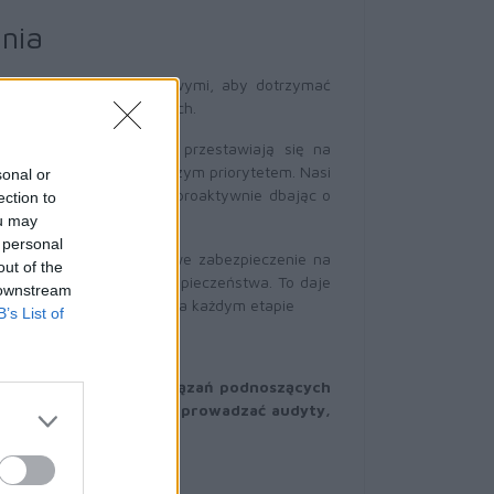
nia
owszymi normami branżowymi, aby dotrzymać
ci i przetwarzanych danych.
wiadomi tego, że firmy przestawiają się na
 staje się Twoim najwyższym priorytetem. Nasi
sonal or
ądzeń, rozwiązań i usług, proaktywnie dbając o
ection to
wania.
ou may
 personal
owano w nim trójwarstwowe zabezpieczenie na
out of the
ętrznych certyfikatów bezpieczeństwa. To daje
 downstream
ć danych jest zachowana na każdym etapie
B’s List of
zestaw funkcji i rozwiązań podnoszących
i w prosty sposób przeprowadzać audyty,
ń.