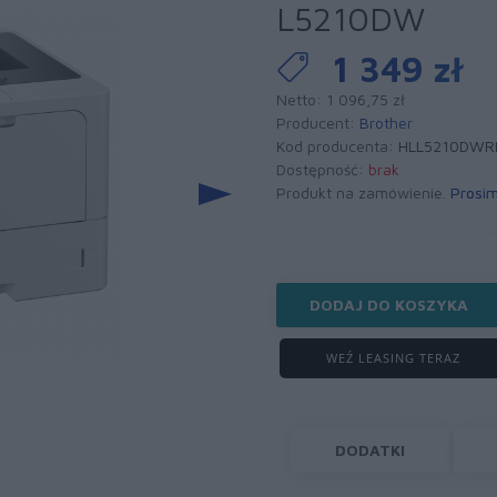
L5210DW
1 349 zł
Netto: 1 096,75 zł
Producent:
Brother
Kod producenta:
HLL5210DWR
Dostępność:
brak
Produkt na zamówienie.
Prosim
DODAJ DO KOSZYKA
WEŹ LEASING TERAZ
DODATKI