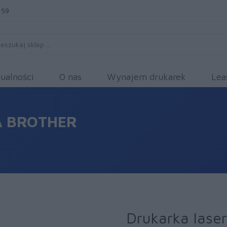
 59
ualności
O nas
Wynajem drukarek
Lea
 BROTHER
Drukarka lase