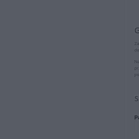
G
Za
do
Na
pr
po
S
P