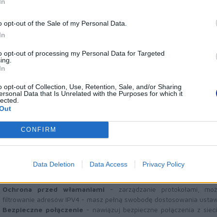
In
woje urządzenie chroni Twoją fi
o opt-out of the Sale of my Personal Data.
odatność na ataki poprzez:
In
Ograniczanie uprawnień na poziomie urządzenia -
z funkcją
to opt-out of processing my Personal Data for Targeted
ing.
upoważnieni użytkownicy mają dostęp do określonych funkcji.
In
Ochrona integralności urządzenia -
wykrywanie włamań, 
oprogramowanie sprzętowe i szyfrowane połączenia typu end-
o opt-out of Collection, Use, Retention, Sale, and/or Sharing
ersonal Data that Is Unrelated with the Purposes for which it
urządzenia zawsze jest na optymalnym poziomie
lected.
Out
CONFIRM
Twoja sieć jest chroniona za p
godnych z branżowymi standardami
Data Deletion
Data Access
Privacy Policy
arządzania, takich jak:
Ochrona przed włamaniami
- zarządzanie protokołami, moż
filtrowanie adresów IPV4 - masz pełną swobodę dostosowania ustawi
Bezpieczne połączenie
- nawiązuj bezpieczne połączenia z sie