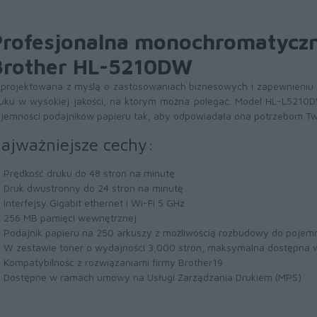
Profesjonalna monochromatyczn
Brother HL-5210DW
projektowana z myślą o zastosowaniach biznesowych i zapewnieniu
uku w wysokiej jakości, na którym można polegać. Model HL-L5210
jemności podajników papieru tak, aby odpowiadała ona potrzebom Two
ajważniejsze cechy:
Prędkość druku do 48 stron na minutę
Druk dwustronny do 24 stron na minutę
Interfejsy Gigabit ethernet i Wi-Fi 5 GHz
256 MB pamięci wewnętrznej
Podajnik papieru na 250 arkuszy z możliwością rozbudowy do pojemn
W zestawie toner o wydajności 3,000 stron, maksymalna dostępna 
Kompatybilność z rozwiązaniami firmy Brother19
Dostępne w ramach umowy na Usługi Zarządzania Drukiem (MPS)