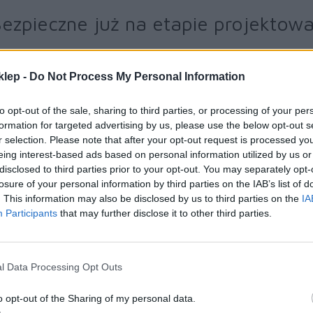
ezpieczne już na etapie projektowa
sze urządzenia posiadają funkcje bezpieczeństwa zgodne z najn
oku stale zmieniającym się przepisom dotyczącym ochrony prywatnoś
klep -
Do Not Process My Personal Information
zystkie nasze produkty oferują bezpieczeństwo w standardzie. Ś
odowiska oparte na modelu Zero Trust rozumiemy, że bezpieczeństwo
to opt-out of the sale, sharing to third parties, or processing of your per
sperci w tej dziedzinie stale poszukują możliwości ulepszeń dla urz
formation for targeted advertising by us, please use the below opt-out s
, by wszystkie nasze produkty były bezpieczne już na etapie projekto
r selection. Please note that after your opt-out request is processed y
eing interest-based ads based on personal information utilized by us or
ządzenie HL-L5210DW oferuje szereg znakomitych funkcji. Zastos
disclosed to third parties prior to your opt-out. You may separately opt-
ziomie urządzenia, sieci i dokumentu z weryfikacją za pomocą zewn
losure of your personal information by third parties on the IAB’s list of
szcze większe poczucie bezpieczeństwa i gwarantuje, że integralnoś
. This information may also be disclosed by us to third parties on the
IA
Participants
that may further disclose it to other third parties.
 pakiecie z urządzeniem HL-L5210DW otrzymujesz elastyczny 
ezpieczeństwo. Można je dostosować do potrzeb swojej firmy 
l Data Processing Opt Outs
także bezpiecznie kontrolować i zarządzać swoją flotą urządze
o opt-out of the Sharing of my personal data.