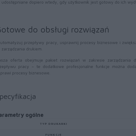
udostępniane dopiero wtedy, gdy użytkownik jest gotowy do ich wyd
otowe do obsługi rozwiązań
utomatyzuj przepływy pracy, usprawnij procesy biznesowe i zwięks
 zarządzania drukiem.
sza oferta obejmuje pakiet rozwiązań w zakresie zarządzania d
zepływu pracy – te dodatkowe profesjonalne funkcje można do
prawi procesy biznesowe.
pecyfikacja
arametry ogólne
TYP DRUKARKI
FUNKCJE