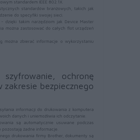
nżowym standardem IEEE 802.1X.
stycznych standardów branżowych, takich jak
enie do specyfiki swojej sieci.
- dzięki takim narzędziom jak Device Master
ia można zastosować do całych flot urządzeń
og można zbierać informacje o wykorzystaniu
 szyfrowanie, ochronę
w zakresie bezpiecznego
syłania informacji do drukowania z komputera
ich danych i uniemożliwia ich odczytanie.
owania są automatycznie usuwane podczas
 pozostają żadne informacje.
nego drukowania firmy Brother, dokumenty są