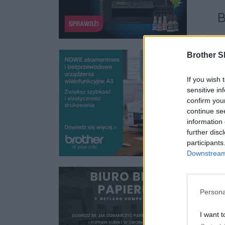
B
Na
kr
Brother S
Ws
śr
If you wish 
ek
sensitive in
to
confirm you
continue se
Ur
information 
po
further disc
je
participants
Downstream 
W
b
Persona
a 
I want t