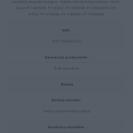
kaseta(y) skrzynka wisząca - taśma rurki termokurczliwej - dla P-
Touch PT-D800W, PT-E300, PT-E300VP, PT-E550WVP, PT-
P700, PT-P750W, PT-P900W, PT-P950NW
EAN:
4977766822923
Gwarancja producenta:
Brak gwarancji
Nośnik
Rodzaj nośnika:
Taśma rurki termokurczliwej
Rozmiary nośników: