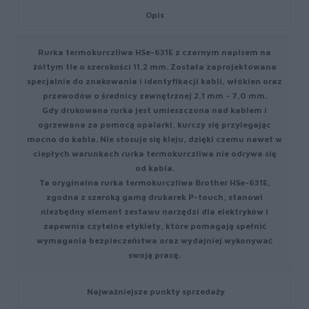
Opis
Rurka termokurczliwa HSe-631E z czarnym napisem na
żółtym tle o szerokości 11,2 mm. Została zaprojektowana
specjalnie do znakowania i identyfikacji kabli, włókien oraz
przewodów o średnicy zewnętrznej 2,1 mm - 7,0 mm.
Gdy drukowana rurka jest umieszczona nad kablem i
ogrzewana za pomocą opalarki, kurczy się przylegając
mocno do kabla. Nie stosuje się kleju, dzięki czemu nawet w
ciepłych warunkach rurka termokurczliwa nie odrywa się
od kabla.
Ta oryginalna rurka termokurczliwa Brother HSe-631E,
zgodna z szeroką gamą drukarek P-touch, stanowi
niezbędny element zestawu narzędzi dla elektryków i
zapewnia czytelne etykiety, które pomagają spełnić
wymagania bezpieczeństwa oraz wydajniej wykonywać
swoją pracę.
Najważniejsze punkty sprzedaży