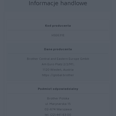
Informacje handlowe
Kod producenta
HSE631E
Dane producenta
Brother Central and Eastern Europe GmbH
Am Euro Platz 2/2/M1,
1120 Wiedeń, Austria
https://global.brother
Podmiot odpowiedzialny
Brother Polska
ul. Marynarska 15
02-674 Warszawa
tel. (22) 441 63 00