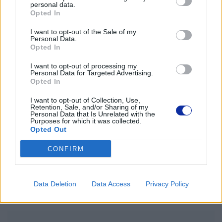
personal data.
Opted In
Kategoria koloru:
I want to opt-out of the Sale of my
Żółty
Personal Data.
Opted In
Typ opakowania:
I want to opt-out of processing my
Personal Data for Targeted Advertising.
Opted In
Skrzynka wisząca
I want to opt-out of Collection, Use,
Retention, Sale, and/or Sharing of my
Informacja o kompatybilnosci
Personal Data that Is Unrelated with the
Purposes for which it was collected.
Opted Out
Kompatybilne z:
CONFIRM
Brother P-Touch PT-D800W, PT-E300, PT-E300VP, PT-
E550WVP, PT-P700, PT-P750W, PT-P900W, PT-P950NW
Data Deletion
Data Access
Privacy Policy