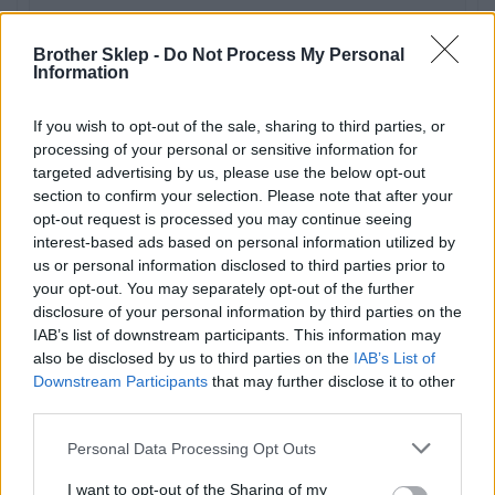
Rolka (1,12 cm x 1,5 m)
Brother Sklep -
Do Not Process My Personal
Information
Technologia druku:
Transfer termiczny
If you wish to opt-out of the sale, sharing to third parties, or
processing of your personal or sensitive information for
targeted advertising by us, please use the below opt-out
Kolor nośnika:
section to confirm your selection. Please note that after your
opt-out request is processed you may continue seeing
Czarny na żółtym
interest-based ads based on personal information utilized by
us or personal information disclosed to third parties prior to
Ilość w zestawie:
your opt-out. You may separately opt-out of the further
disclosure of your personal information by third parties on the
1 kaseta(y)
IAB’s list of downstream participants. This information may
also be disclosed by us to third parties on the
IAB’s List of
Własności:
Downstream Participants
that may further disclose it to other
third parties.
Termokurczliwe, 3:1 shrink ratio
Personal Data Processing Opt Outs
Różne
I want to opt-out of the Sharing of my