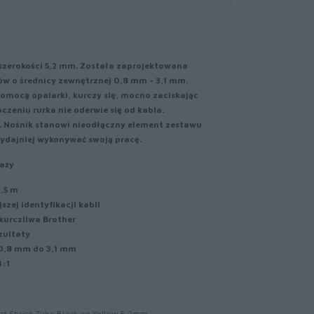
 szerokości 5,2 mm. Została zaprojektowana
dów o średnicy zewnętrznej 0,8 mm - 3,1 mm.
omocą opalarki, kurczy się, mocno zaciskając
czeniu rurka nie oderwie się od kabla.
. Nośnik stanowi nieodłączny element zestawu
ydajniej wykonywać swoją pracę.
aży
1,5 m
zej identyfikacji kabli
kurczliwa Brother
zultaty
 0,8 mm do 3,1 mm
3:1
 Shrink Tube Black on Yellow 5.2mm