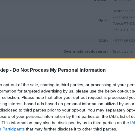
Brother HSe-
kaseta(y) skr
Opis:
Touch PT-D8
P700, PT-P
EAN:
497776682
Gwarancja producenta:
Brak gwaranc
Nośnik
klep -
Do Not Process My Personal Information
Rodzaj nośnika:
Taśma rurki 
Rozmiary nośników:
Rolka (0,52 
to opt-out of the sale, sharing to third parties, or processing of your per
formation for targeted advertising by us, please use the below opt-out s
Technologia druku:
Transfer ter
r selection. Please note that after your opt-out request is processed y
eing interest-based ads based on personal information utilized by us or
Kolor nośnika:
Czarny na żó
disclosed to third parties prior to your opt-out. You may separately opt-
losure of your personal information by third parties on the IAB’s list of
Ilość w zestawie:
1 kaseta(y)
. This information may also be disclosed by us to third parties on the
IA
Własności:
Termokurczliw
Participants
that may further disclose it to other third parties.