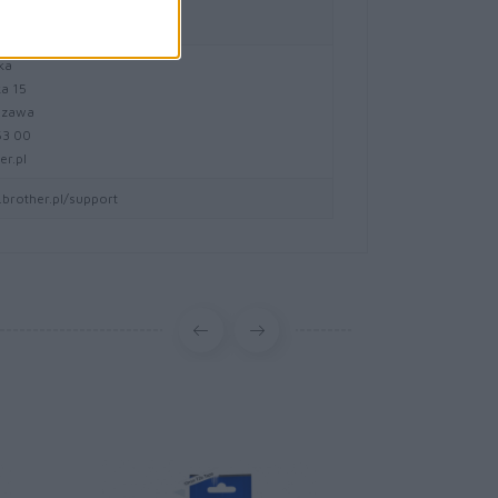
 Austria
l.brother
ka
ka 15
szawa
 63 00
er.pl
brother.pl/support