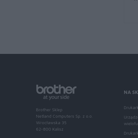
NA S
Drukark
Brother Sklep
Netland Computers Sp. z o.o.
Urządz
Wrocławska 35
wielof
62-800 Kalisz
Drukark