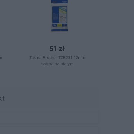
51 zł
m
Taśma Brother TZE231 12mm
Taśma Bro
czarna na białym
Czarn
kt