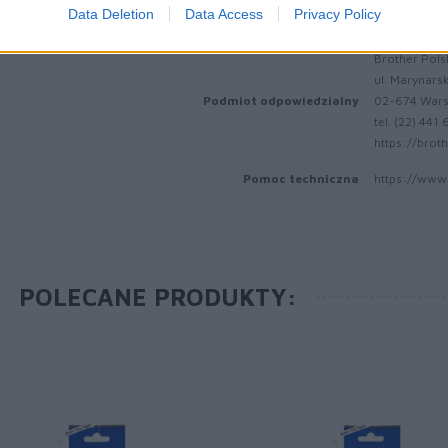
1120 Wiedeń,
Data Deletion
Data Access
Privacy Policy
https://globa
Brother Pols
ul. Marynars
Podmiot odpowiedzialny
02-674 War
tel. (22) 441
https://broth
Pomoc techniczna
https://www.
POLECANE PRODUKTY: