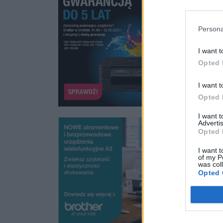
Persona
I want t
Opted 
I want t
Opted 
I want 
Advertis
Opted 
I want t
of my P
was col
Opted 