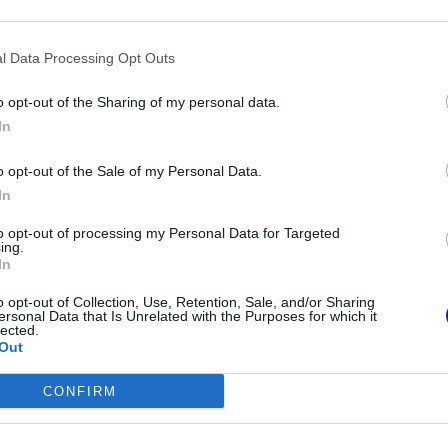
Różne
Kategoria koloru:
Żółty
l Data Processing Opt Outs
Typ opakowania:
Skrzynka wis
o opt-out of the Sharing of my personal data.
Informacja o kompatybilno
In
Brother P-T
Kompatybilne z:
o opt-out of the Sale of my Personal Data.
E550WVP, P
In
to opt-out of processing my Personal Data for Targeted
ing.
In
Informacje handl
o opt-out of Collection, Use, Retention, Sale, and/or Sharing
ersonal Data that Is Unrelated with the Purposes for which it
lected.
Out
Kod producenta
HSE611E
CONFIRM
Brother Cent
Am Euro Plat
Dane producenta