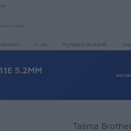
 59
ualności
O nas
Wynajem drukarek
Lea
11E 5.2MM
MATER
Taśma Brothe