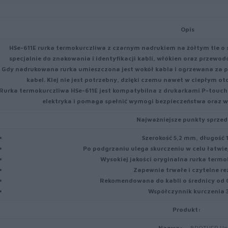
Opis
HSe-611E rurka termokurczliwa z czarnym nadrukiem na żółtym tle o
specjalnie do znakowania i identyfikacji kabli, włókien oraz przewo
Gdy nadrukowana rurka umieszczona jest wokół kabla i ogrzewana za p
kabel. Klej nie jest potrzebny, dzięki czemu nawet w ciepłym oto
Rurka termokurczliwa HSe-611E jest kompatybilna z drukarkami P-touch
elektryka i pomaga spełnić wymogi bezpieczeństwa oraz w
Najważniejsze punkty sprzed
Szerokość 5,2 mm, długość 
Po podgrzaniu ulega skurczeniu w celu łatwiejs
Wysokiej jakości oryginalna rurka termo
Zapewnia trwałe i czytelne re
Rekomendowana do kabli o średnicy od
Współczynnik kurczenia 
Produkt:
Nazwa:
BROTHER Heat