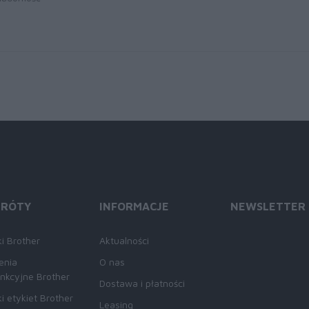
KRÓTY
INFORMACJE
NEWSLETTER
i Brother
Aktualności
enia
O nas
unkcyjne Brother
Dostawa i płatności
i etykiet Brother
Leasing