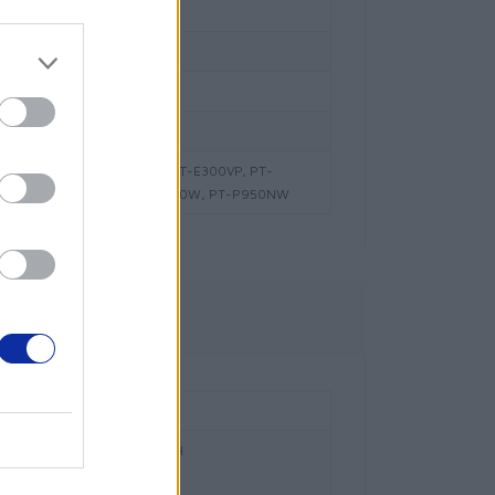
ząca
sci
ouch PT-D800W, PT-E300, PT-E300VP, PT-
T-P700, PT-P750W, PT-P900W, PT-P950NW
owe
ral and Eastern Europe GmbH
z 2/2/M1,