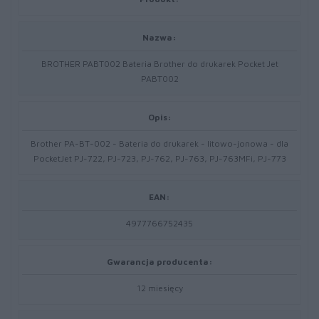
Nazwa:
BROTHER PABT002 Bateria Brother do drukarek Pocket Jet
PABT002
Opis:
Brother PA-BT-002 - Bateria do drukarek - litowo-jonowa - dla
PocketJet PJ-722, PJ-723, PJ-762, PJ-763, PJ-763MFi, PJ-773
EAN:
4977766752435
Gwarancja producenta:
12 miesięcy