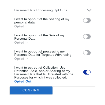
third parties.
Brother PocketJet PJ-722, PJ-723, PJ-762, PJ-763, PJ-763MFi,
Personal Data Processing Opt Outs
PJ-773
I want to opt-out of the Sharing of my
personal data.
Opted In
I want to opt-out of the Sale of my
Personal Data.
Informacje handlowe
Opted In
I want to opt-out of processing my
Personal Data for Targeted Advertising.
Opted In
Kod producenta
I want to opt-out of Collection, Use,
Retention, Sale, and/or Sharing of my
PABT002
Personal Data that Is Unrelated with the
Purposes for which it was collected.
Opted Out
Dane producenta
CONFIRM
Brother Central and Eastern Europe GmbH
Am Euro Platz 2/2/M1,
1120 Wiedeń, Austria