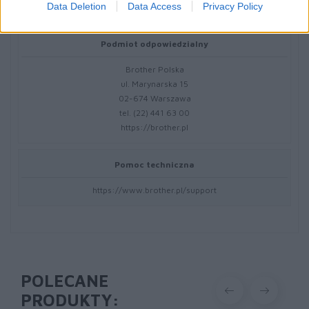
Data Deletion
Data Access
Privacy Policy
https://global.brother
Podmiot odpowiedzialny
Brother Polska
ul. Marynarska 15
02-674 Warszawa
tel. (22) 441 63 00
https://brother.pl
Pomoc techniczna
https://www.brother.pl/support
POLECANE
PRODUKTY: