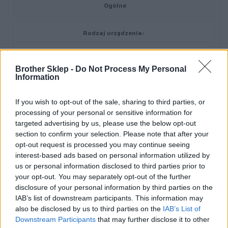
Ogólne
Rodzaj urządzenia:
Bateria do drukarek
Brother Sklep -
Do Not Process My Personal
Information
Bateria
If you wish to opt-out of the sale, sharing to third parties, or
Technologia:
processing of your personal or sensitive information for
targeted advertising by us, please use the below opt-out
Litowo-jonowa
section to confirm your selection. Please note that after your
opt-out request is processed you may continue seeing
Napięcie wyjściowe:
interest-based ads based on personal information utilized by
us or personal information disclosed to third parties prior to
10.8 V
your opt-out. You may separately opt-out of the further
disclosure of your personal information by third parties on the
IAB’s list of downstream participants. This information may
Informacja o kompatybilnosci
also be disclosed by us to third parties on the
IAB’s List of
Downstream Participants
that may further disclose it to other
Zaprojektowany dla: