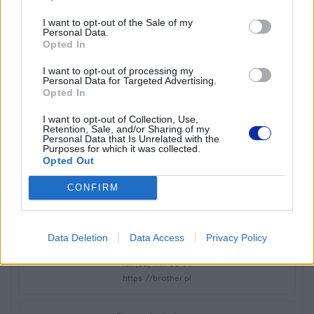
I want to opt-out of the Sale of my
Kod producenta
Personal Data.
Opted In
PALP003
I want to opt-out of processing my
Personal Data for Targeted Advertising.
Dane producenta
Opted In
Brother Central and Eastern Europe GmbH
I want to opt-out of Collection, Use,
Am Euro Platz 2/2/M1,
Retention, Sale, and/or Sharing of my
Personal Data that Is Unrelated with the
1120 Wiedeń, Austria
Purposes for which it was collected.
https://global.brother
Opted Out
CONFIRM
Podmiot odpowiedzialny
Brother Polska
ul. Marynarska 15
Data Deletion
Data Access
Privacy Policy
02-674 Warszawa
tel. (22) 441 63 00
https://brother.pl