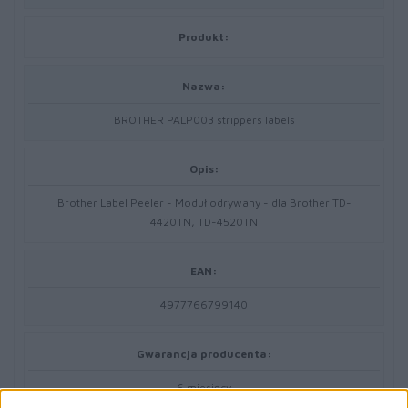
Produkt:
Nazwa:
BROTHER PALP003 strippers labels
Opis:
Brother Label Peeler - Moduł odrywany - dla Brother TD-
4420TN, TD-4520TN
EAN:
4977766799140
Gwarancja producenta:
6 miesięcy