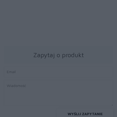
39 zł
39 zł
Papier fotograficzny
Papier fotograficzny
Brother BP71GA4 20ark
Brother BP71GA4 20ark
błyszczący A4
błyszczący A4
Zapytaj o produkt
WYŚLIJ ZAPYTANIE