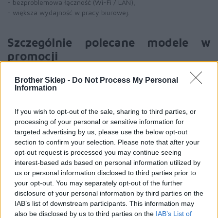
- bezproblemowa łączność (Wi-Fi / LAN),
- większa wydajność w pracy biurowej.
Szczególnie polecane modele w
promocji
Poznaj jedne z najczęściej wybieranych modeli w naszym sklepie
i znajdź coś dla siebie.
Brother Sklep -
Do Not Process My Personal
Information
-
[KLIKNIJ I SPRAWDŹ]
Brother HL-B2180DW
– do
codziennych wydruków - Kompaktowa drukarka laserowa
If you wish to opt-out of the sale, sharing to third parties, or
idealna do domu lub dla studenta. Szybka, ekonomiczna i prosta
processing of your personal or sensitive information for
w obsłudze.
targeted advertising by us, please use the below opt-out
-
[KLIKNIJ I SPRAWDŹ]
Brother DCP-B7620DW
– biuro
section to confirm your selection. Please note that after your
domowe bez kompromisów - Urządzenie wielofunkcyjne (druk,
opt-out request is processed you may continue seeing
skan, kopiowanie), które sprawdzi się w home office i małych
interest-based ads based on personal information utilized by
firmach.
us or personal information disclosed to third parties prior to
-
[KLIKNIJ I SPRAWDŹ]
Brother MFC-B7800DN
– dla
your opt-out. You may separately opt-out of the further
wymagającego biura - Wydajne urządzenie z faksem,
disclosure of your personal information by third parties on the
automatycznym drukiem dwustronnym i podajnikiem oryginałów
IAB’s list of downstream participants. This information may
ARDF – idealne do większego obciążenia.
also be disclosed by us to third parties on the
IAB’s List of