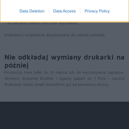
- drukujesz notatki na studia,
- prowadzisz biuro domowe,
Data Deletion
Data Access
Privacy Policy
- prowadzisz biuro firmowe,
- oczekujesz niskich kosztów wydruków,
znajdziesz urządzenie dopasowane do swoich potrzeb.
Nie odkładaj wymiany drukarki na
później
Promocja trwa tylko do 31 marca lub do wyczerpania zapasów.
Wybierz drukarkę Brother i zgarnij papier za 1 PLN – zacznij
drukować taniej dzięki benefitom już od pierwszej strony.