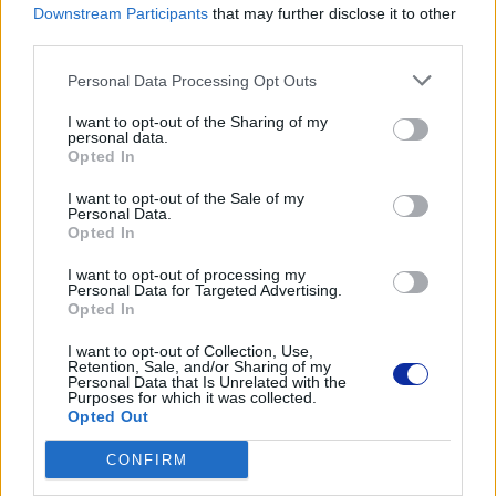
-
[KLIKNIJ I SPRAWDŹ]
Brother MFC-B7810DW
– maksimum
Downstream Participants
that may further disclose it to other
funkcjonalności - Zaawansowane MFP z łącznością Wi-Fi,
third parties.
wysoką wydajnością, pełną kontrolą nad dokumentami w firmie
oraz podajnikiem oryginałów ARDF.
Personal Data Processing Opt Outs
I want to opt-out of the Sharing of my
Potrzebujesz czegoś innego?
personal data.
Opted In
Sprawdź wszystkie urządzenia drukujące Brother
I want to opt-out of the Sale of my
Personal Data.
Opted In
Sprawdź ofertę drukarek
I want to opt-out of processing my
Personal Data for Targeted Advertising.
Opted In
Sprawdź ofertę MFP
I want to opt-out of Collection, Use,
Retention, Sale, and/or Sharing of my
Personal Data that Is Unrelated with the
Purposes for which it was collected.
Opted Out
Jedna promocja – wiele zastosowań
CONFIRM
Niezależnie od tego, czy: