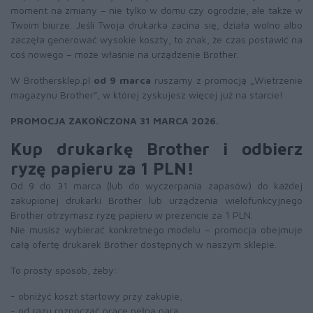
moment na zmiany – nie tylko w domu czy ogrodzie, ale także w
Twoim biurze. Jeśli Twoja drukarka zacina się, działa wolno albo
zaczęła generować wysokie koszty, to znak, że czas postawić na
coś nowego – może właśnie na urządzenie Brother.
W Brothersklep.pl
od 9 marca
ruszamy z promocją „Wietrzenie
magazynu Brother”, w której zyskujesz więcej już na starcie!
PROMOCJA ZAKOŃCZONA 31 MARCA 2026.
Kup drukarkę Brother i odbierz
ryzę papieru za 1 PLN!
Od 9 do 31 marca (lub do wyczerpania zapasów) do każdej
zakupionej drukarki Brother lub urządzenia wielofunkcyjnego
Brother otrzymasz ryzę papieru w prezencie za 1 PLN.
Nie musisz wybierać konkretnego modelu – promocja obejmuje
całą ofertę drukarek Brother dostępnych w naszym sklepie.
To prosty sposób, żeby:
- obniżyć koszt startowy przy zakupie,
- od razu rozpocząć pracę pełną parą,